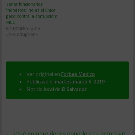
Tener funcionarios
“honestos” no es el único
paso contra la corrupción:
MCCI
diciembre 9, 2019
En «Corrupción»
Ver original en
Forbes Mexico
Publicado el
martes marzo 5, 2019
Noticia local de
El Salvador
←
¿Qué nombre debes ponerle a tu empresa?