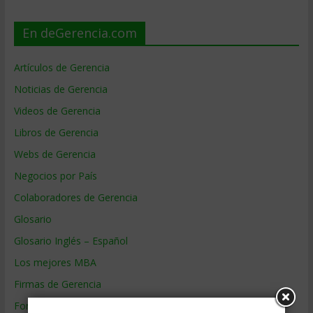
En deGerencia.com
Artículos de Gerencia
Noticias de Gerencia
Videos de Gerencia
Libros de Gerencia
Webs de Gerencia
Negocios por País
Colaboradores de Gerencia
Glosario
Glosario Inglés – Español
Los mejores MBA
Firmas de Gerencia
Formación de Gerencia