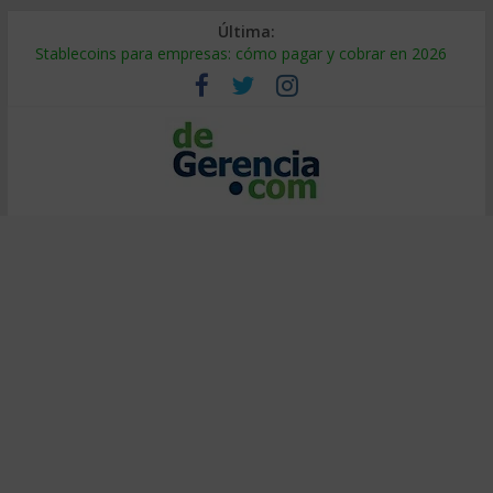
Última:
Stablecoins para empresas: cómo pagar y cobrar en 2026
Despido silencioso: qué es y por qué sale tan caro
IA en selección de personal: cómo auditarla a tiempo
Trabajo forzoso en la cadena de suministro: qué hacer
Mercado hispano de EE. UU.: cómo segmentarlo y venderle