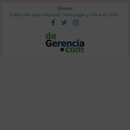
Última:
Stablecoins para empresas: cómo pagar y cobrar en 2026
Despido silencioso: qué es y por qué sale tan caro
IA en selección de personal: cómo auditarla a tiempo
Trabajo forzoso en la cadena de suministro: qué hacer
Mercado hispano de EE. UU.: cómo segmentarlo y venderle