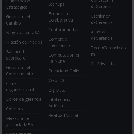
Contactar a
Planificación
Startups
deGerencia
Estratégica
Economia
Escribir en
Gerencia del
Colaborativa
deGerencia
Cambio
Criptomonedas
Aliados
Negocios en USA
deGerencia
Comercio
Fijación de Precios
Electrónico
TecnoGerencia.co
Balanced
m
Computación en
Scorecard
La Nube
Su Privacidad
Gerencia del
Privacidad Online
Conocimiento
Web 2.0
Clima
organizacional
Big Data
Libros de gerencia
Inteligencia
Artificial
Cobranza
Realidad Virtual
Maestría de
gerencia MBA