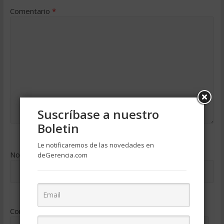
Comentario
*
Suscríbase a nuestro
Boletin
Le notificaremos de las novedades en
Nombre
*
deGerencia.com
Correo electrónico
*