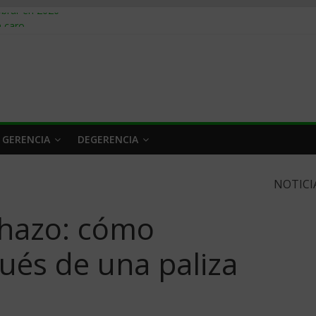
obrar en 2026
n caro
 a tiempo
 qué hacer
rlo y venderle
 GERENCIA
DEGERENCIA
NOTICI
chazo: cómo
ués de una paliza