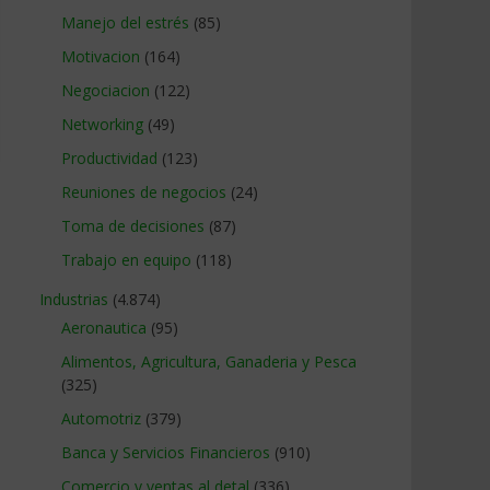
Manejo del estrés
(85)
Motivacion
(164)
Negociacion
(122)
Networking
(49)
Productividad
(123)
Reuniones de negocios
(24)
Toma de decisiones
(87)
Trabajo en equipo
(118)
Industrias
(4.874)
Aeronautica
(95)
Alimentos, Agricultura, Ganaderia y Pesca
(325)
Automotriz
(379)
Banca y Servicios Financieros
(910)
Comercio y ventas al detal
(336)