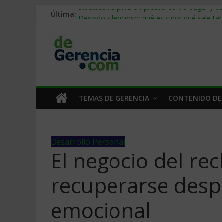
Última:
Stablecoins para empresas: cómo pagar y c
Despido silencioso: qué es y por qué sale ta
IA en selección de personal: cómo auditarla
Trabajo forzoso en la cadena de suministro:
Mercado hispano de EE. UU.: cómo segmenta
TEMAS DE GERENCIA
CONTENIDO DE
Desarrollo Personal
El negocio del re
recuperarse desp
emocional