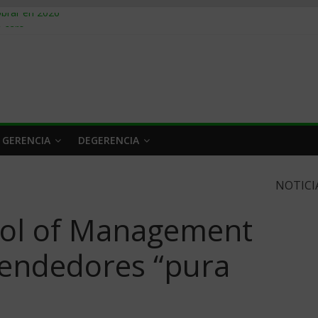
obrar en 2026
n caro
 a tiempo
 qué hacer
rlo y venderle
 GERENCIA
DEGERENCIA
NOTICI
ool of Management
rendedores “pura