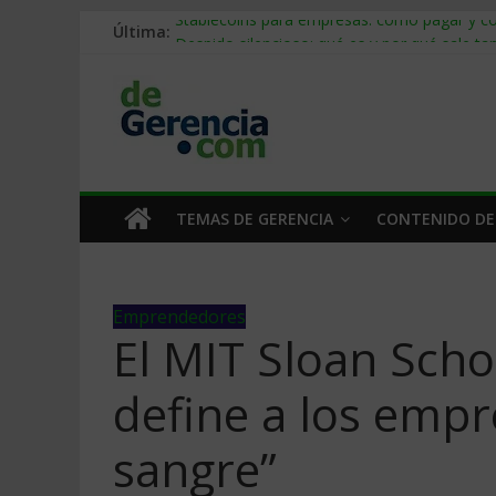
Última:
Stablecoins para empresas: cómo pagar y c
Despido silencioso: qué es y por qué sale ta
IA en selección de personal: cómo auditarla
Trabajo forzoso en la cadena de suministro:
Mercado hispano de EE. UU.: cómo segmenta
TEMAS DE GERENCIA
CONTENIDO DE
Emprendedores
El MIT Sloan Sch
define a los emp
sangre”