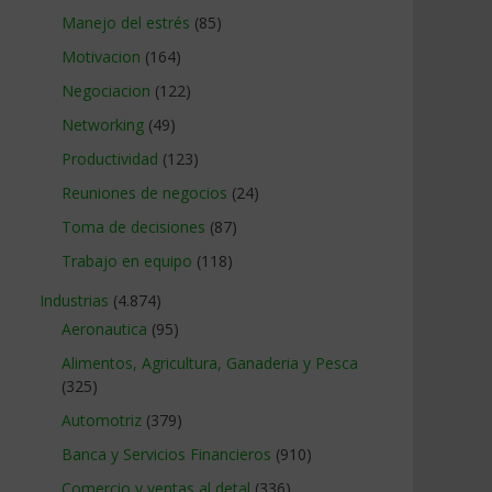
Manejo del estrés
(85)
Motivacion
(164)
Negociacion
(122)
Networking
(49)
Productividad
(123)
Reuniones de negocios
(24)
Toma de decisiones
(87)
Trabajo en equipo
(118)
Industrias
(4.874)
Aeronautica
(95)
Alimentos, Agricultura, Ganaderia y Pesca
(325)
Automotriz
(379)
Banca y Servicios Financieros
(910)
Comercio y ventas al detal
(336)