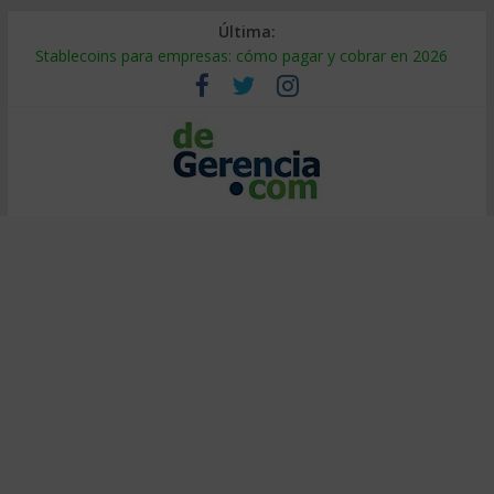
Última:
Stablecoins para empresas: cómo pagar y cobrar en 2026
Despido silencioso: qué es y por qué sale tan caro
IA en selección de personal: cómo auditarla a tiempo
Trabajo forzoso en la cadena de suministro: qué hacer
Mercado hispano de EE. UU.: cómo segmentarlo y venderle