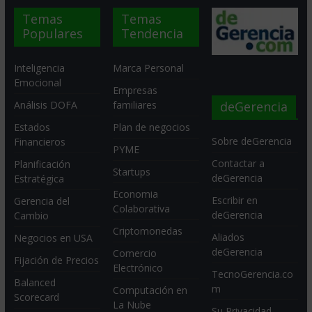
Temas
Temas
Populares
Tendencia
Inteligencia
Marca Personal
Emocional
Empresas
deGerencia
Análisis DOFA
familiares
Estados
Plan de negocios
Sobre deGerencia
Financieros
PYME
Contactar a
Planificación
Startups
deGerencia
Estratégica
Economia
Escribir en
Gerencia del
Colaborativa
deGerencia
Cambio
Criptomonedas
Aliados
Negocios en USA
deGerencia
Comercio
Fijación de Precios
Electrónico
TecnoGerencia.co
Balanced
m
Computación en
Scorecard
La Nube
Su Privacidad