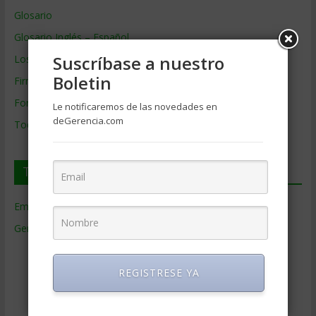
Glosario
Glosario Inglés – Español
Suscríbase a nuestro
Los mejores MBA
Boletin
Firmas de Gerencia
Formación de Gerencia
Le notificaremos de las novedades en
deGerencia.com
Todos los Temas
Temas de Gerencia
Empresas de Gerencia
(38)
Gerencia
(9.477)
Ciencias Económicas
(80)
Contabilidad
(466)
REGISTRESE YA
Educacion Gerencial
(454)
Estrategia Empresarial
(304)