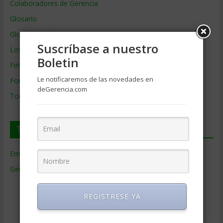
Colaboradores de Gerencia
Glosario
Glosario Inglés – Español
Suscríbase a nuestro
Los mejores MBA
Boletin
Firmas de Gerencia
Le notificaremos de las novedades en
Formación de Gerencia
deGerencia.com
Todos los Temas
Temas de Gerencia
Empresas de Gerencia
(38)
Gerencia
(9.477)
Ciencias Económicas
(80)
REGISTRESE YA
Contabilidad
(466)
Educacion Gerencial
(454)