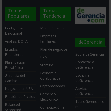
Temas
Temas
Populares
Tendencia
Inteligencia
Marca Personal
Emocional
Empresas
deGerencia
Análisis DOFA
familiares
Estados
Plan de negocios
Sobre deGerencia
Financieros
PYME
Contactar a
Planificación
Startups
deGerencia
Estratégica
Economia
Escribir en
Gerencia del
Colaborativa
deGerencia
Cambio
Criptomonedas
Aliados
Negocios en USA
deGerencia
Comercio
Fijación de Precios
Electrónico
TecnoGerencia.co
Balanced
m
Computación en
Scorecard