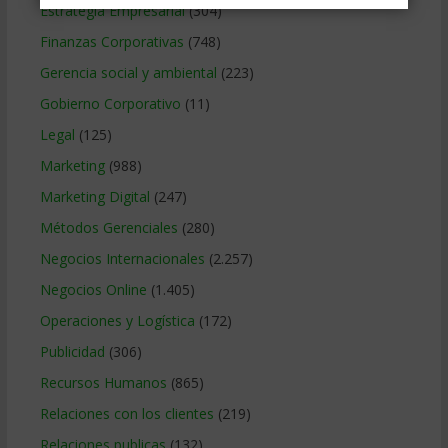
Estrategia Empresarial
(304)
Finanzas Corporativas
(748)
Gerencia social y ambiental
(223)
Gobierno Corporativo
(11)
Legal
(125)
Marketing
(988)
Marketing Digital
(247)
Métodos Gerenciales
(280)
Negocios Internacionales
(2.257)
Negocios Online
(1.405)
Operaciones y Logística
(172)
Publicidad
(306)
Recursos Humanos
(865)
Relaciones con los clientes
(219)
Relaciones publicas
(132)