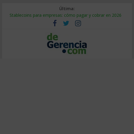
Última:
Stablecoins para empresas: cómo pagar y cobrar en 2026
Despido silencioso: qué es y por qué sale tan caro
IA en selección de personal: cómo auditarla a tiempo
Trabajo forzoso en la cadena de suministro: qué hacer
Mercado hispano de EE. UU.: cómo segmentarlo y venderle