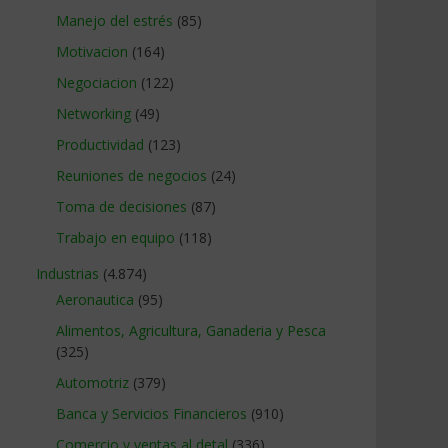
Manejo del estrés
(85)
Motivacion
(164)
Negociacion
(122)
Networking
(49)
Productividad
(123)
Reuniones de negocios
(24)
Toma de decisiones
(87)
Trabajo en equipo
(118)
Industrias
(4.874)
Aeronautica
(95)
Alimentos, Agricultura, Ganaderia y Pesca
(325)
Automotriz
(379)
Banca y Servicios Financieros
(910)
Comercio y ventas al detal
(336)