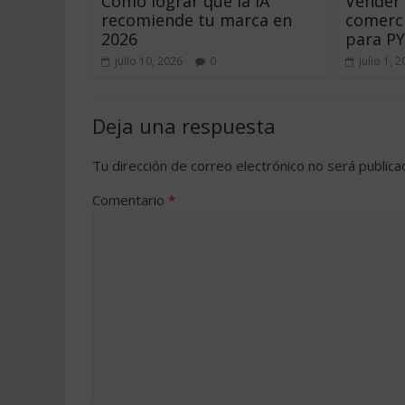
Cómo lograr que la IA
Vender
recomiende tu marca en
comerci
2026
para P
julio 10, 2026
0
julio 1, 
Deja una respuesta
Tu dirección de correo electrónico no será publica
Comentario
*