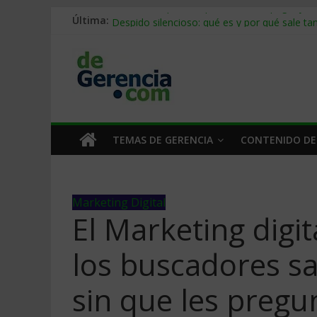
Última:
Stablecoins para empresas: cómo pagar y c
Despido silencioso: qué es y por qué sale ta
IA en selección de personal: cómo auditarla
Trabajo forzoso en la cadena de suministro:
Mercado hispano de EE. UU.: cómo segmenta
TEMAS DE GERENCIA
CONTENIDO DE
Marketing Digital
El Marketing digi
los buscadores 
sin que les preg