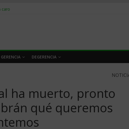
obrar en 2026
n caro
 a tiempo
 qué hacer
rlo y venderle
 GERENCIA
DEGERENCIA
NOTICI
tal ha muerto, pronto
sabrán qué queremos
untemos