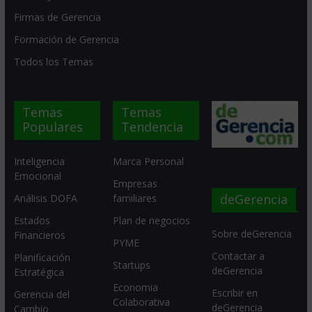
Firmas de Gerencia
Formación de Gerencia
Todos los Temas
Temas
Temas
Populares
Tendencia
Inteligencia
Marca Personal
Emocional
Empresas
deGerencia
Análisis DOFA
familiares
Estados
Plan de negocios
Sobre deGerencia
Financieros
PYME
Contactar a
Planificación
Startups
deGerencia
Estratégica
Economia
Escribir en
Gerencia del
Colaborativa
deGerencia
Cambio