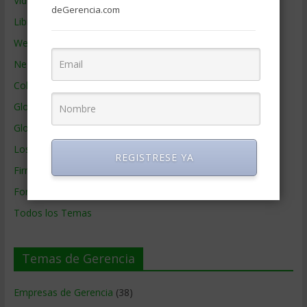
Videos de Gerencia
deGerencia.com
Libros de Gerencia
Webs de Gerencia
Negocios por País
Colaboradores de Gerencia
Glosario
Glosario Inglés – Español
Los mejores MBA
REGISTRESE YA
Firmas de Gerencia
Formación de Gerencia
Todos los Temas
Temas de Gerencia
Empresas de Gerencia
(38)