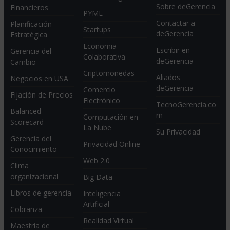
Sobre deGerencia
Financieros
PYME
Contactar a
Planificación
Startups
deGerencia
Estratégica
Economia
Escribir en
Gerencia del
Colaborativa
deGerencia
Cambio
Criptomonedas
Aliados
Negocios en USA
deGerencia
Comercio
Fijación de Precios
Electrónico
TecnoGerencia.co
Balanced
m
Computación en
Scorecard
La Nube
Su Privacidad
Gerencia del
Privacidad Online
Conocimiento
Web 2.0
Clima
organizacional
Big Data
Libros de gerencia
Inteligencia
Artificial
Cobranza
Realidad Virtual
Maestría de