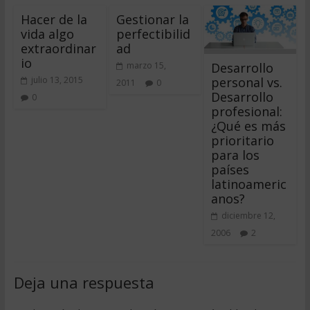
Hacer de la
Gestionar la
vida algo
perfectibilid
extraordinar
ad
io
Desarrollo
marzo 15,
personal vs.
julio 13, 2015
2011
0
Desarrollo
0
profesional:
¿Qué es más
prioritario
para los
países
latinoameric
anos?
diciembre 12,
2006
2
Deja una respuesta