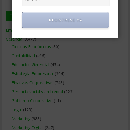
Temas de Gerencia
REGISTRESE YA
Empresas de Gerencia
(38)
Gerencia
(9.477)
Ciencias Económicas
(80)
Contabilidad
(466)
Educacion Gerencial
(454)
Estrategia Empresarial
(304)
Finanzas Corporativas
(748)
Gerencia social y ambiental
(223)
Gobierno Corporativo
(11)
Legal
(125)
Marketing
(988)
Marketing Digital
(247)