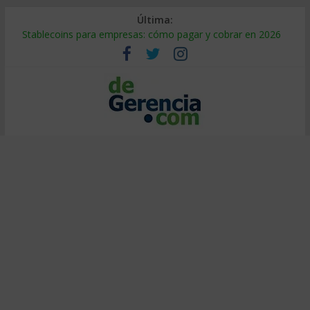
Última:
Stablecoins para empresas: cómo pagar y cobrar en 2026
Despido silencioso: qué es y por qué sale tan caro
IA en selección de personal: cómo auditarla a tiempo
Trabajo forzoso en la cadena de suministro: qué hacer
Mercado hispano de EE. UU.: cómo segmentarlo y venderle