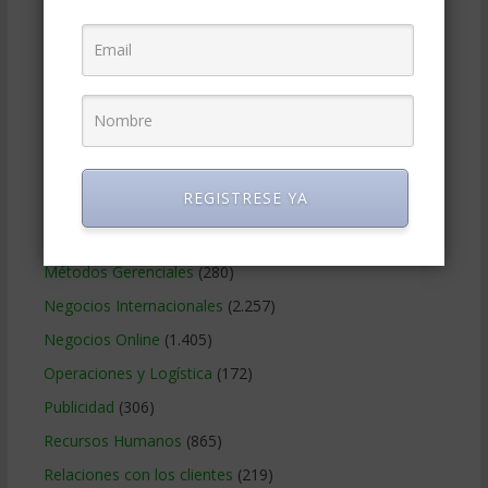
Educacion Gerencial
(454)
Estrategia Empresarial
(304)
Finanzas Corporativas
(748)
Gerencia social y ambiental
(223)
Gobierno Corporativo
(11)
Legal
(125)
REGISTRESE YA
Marketing
(988)
Marketing Digital
(247)
Métodos Gerenciales
(280)
Negocios Internacionales
(2.257)
Negocios Online
(1.405)
Operaciones y Logística
(172)
Publicidad
(306)
Recursos Humanos
(865)
Relaciones con los clientes
(219)