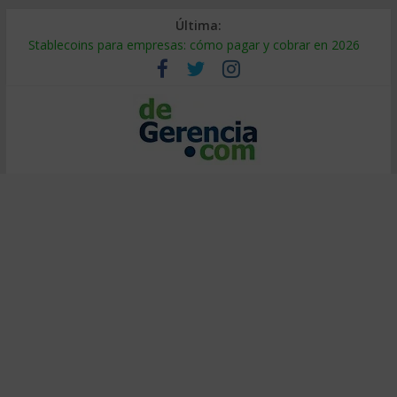
Última:
Stablecoins para empresas: cómo pagar y cobrar en 2026
Despido silencioso: qué es y por qué sale tan caro
IA en selección de personal: cómo auditarla a tiempo
Trabajo forzoso en la cadena de suministro: qué hacer
Mercado hispano de EE. UU.: cómo segmentarlo y venderle