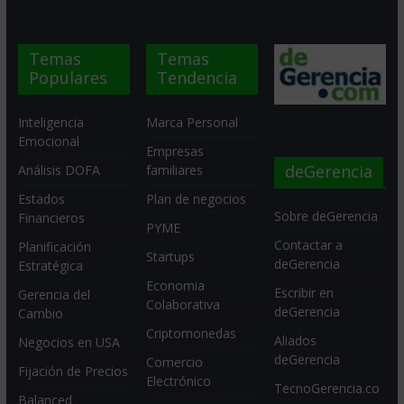
Temas
Temas
Populares
Tendencia
Inteligencia
Marca Personal
Emocional
Empresas
deGerencia
Análisis DOFA
familiares
Estados
Plan de negocios
Sobre deGerencia
Financieros
PYME
Contactar a
Planificación
Startups
deGerencia
Estratégica
Economia
Escribir en
Gerencia del
Colaborativa
deGerencia
Cambio
Criptomonedas
Aliados
Negocios en USA
deGerencia
Comercio
Fijación de Precios
Electrónico
TecnoGerencia.co
Balanced