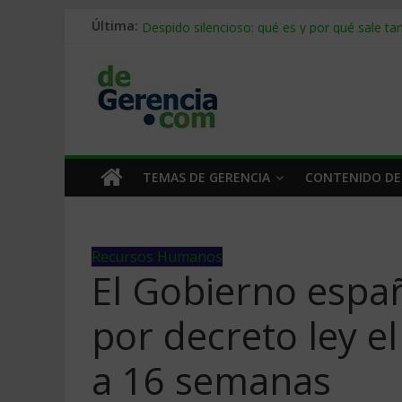
Stablecoins para empresas: cómo pagar y c
Última:
Despido silencioso: qué es y por qué sale ta
IA en selección de personal: cómo auditarla
Trabajo forzoso en la cadena de suministro:
Mercado hispano de EE. UU.: cómo segmenta
TEMAS DE GERENCIA
CONTENIDO DE
Recursos Humanos
El Gobierno españ
por decreto ley e
a 16 semanas