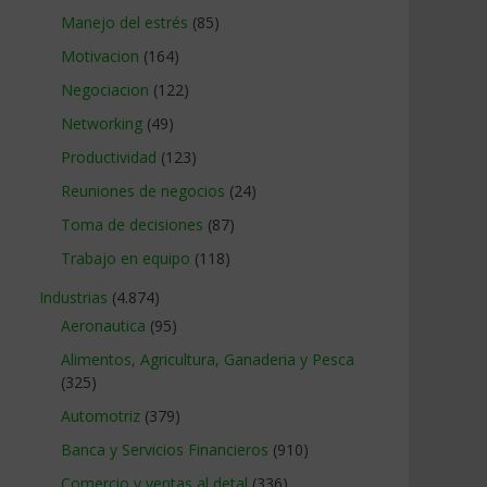
Manejo del estrés
(85)
Motivacion
(164)
Negociacion
(122)
Networking
(49)
Productividad
(123)
Reuniones de negocios
(24)
Toma de decisiones
(87)
Trabajo en equipo
(118)
Industrias
(4.874)
Aeronautica
(95)
Alimentos, Agricultura, Ganaderia y Pesca
(325)
Automotriz
(379)
Banca y Servicios Financieros
(910)
Comercio y ventas al detal
(336)