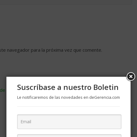
ste navegador para la próxima vez que comente.
Suscríbase a nuestro Boletin
de cómo se procesan los datos de tus comentarios
.
Le notificaremos de las novedades en deGerencia.com