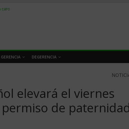
obrar en 2026
n caro
 a tiempo
 qué hacer
rlo y venderle
 GERENCIA
DEGERENCIA
NOTICI
ol elevará el viernes
l permiso de paternida