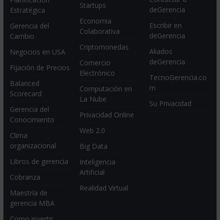
Startups
deGerencia
Estratégica
Economia
Escribir en
Gerencia del
Colaborativa
deGerencia
Cambio
Criptomonedas
Aliados
Negocios en USA
deGerencia
Comercio
Fijación de Precios
Electrónico
TecnoGerencia.co
Balanced
m
Computación en
Scorecard
La Nube
Su Privacidad
Gerencia del
Privacidad Online
Conocimiento
Web 2.0
Clima
organizacional
Big Data
Libros de gerencia
Inteligencia
Artificial
Cobranza
Realidad Virtual
Maestría de
gerencia MBA
Como invertir