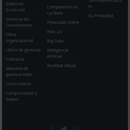
TecnoGerencia.co
Balanced
m
Computación en
Scorecard
La Nube
Su Privacidad
Gerencia del
Privacidad Online
Conocimiento
Web 2.0
Clima
organizacional
Big Data
Libros de gerencia
Inteligencia
Artificial
Cobranza
Realidad Virtual
Maestría de
gerencia MBA
Como invertir
Compensacion y
Salario