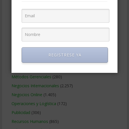
Educacion Gerencial
(454)
Estrategia Empresarial
(304)
Finanzas Corporativas
(748)
Gerencia social y ambiental
(223)
Gobierno Corporativo
(11)
Legal
(125)
REGISTRESE YA
Marketing
(988)
Marketing Digital
(247)
Métodos Gerenciales
(280)
Negocios Internacionales
(2.257)
Negocios Online
(1.405)
Operaciones y Logística
(172)
Publicidad
(306)
Recursos Humanos
(865)