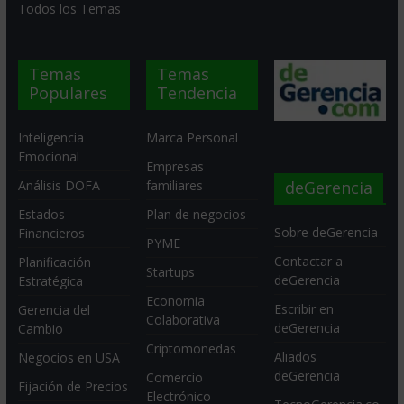
Todos los Temas
Temas
Temas
Populares
Tendencia
Inteligencia
Marca Personal
Emocional
Empresas
deGerencia
Análisis DOFA
familiares
Estados
Plan de negocios
Sobre deGerencia
Financieros
PYME
Contactar a
Planificación
Startups
deGerencia
Estratégica
Economia
Escribir en
Gerencia del
Colaborativa
deGerencia
Cambio
Criptomonedas
Aliados
Negocios en USA
deGerencia
Comercio
Fijación de Precios
Electrónico