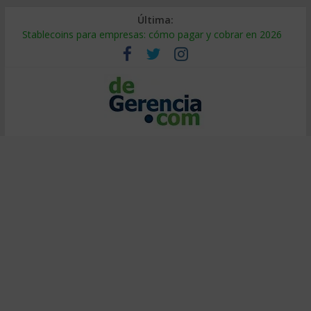
Última:
Stablecoins para empresas: cómo pagar y cobrar en 2026
Despido silencioso: qué es y por qué sale tan caro
IA en selección de personal: cómo auditarla a tiempo
Trabajo forzoso en la cadena de suministro: qué hacer
Mercado hispano de EE. UU.: cómo segmentarlo y venderle