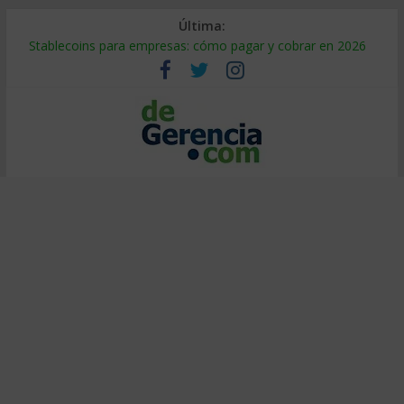
Última:
Stablecoins para empresas: cómo pagar y cobrar en 2026
Despido silencioso: qué es y por qué sale tan caro
IA en selección de personal: cómo auditarla a tiempo
Trabajo forzoso en la cadena de suministro: qué hacer
Mercado hispano de EE. UU.: cómo segmentarlo y venderle