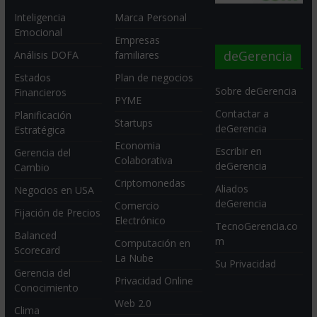
Inteligencia
Marca Personal
Emocional
Empresas
deGerencia
Análisis DOFA
familiares
Estados
Plan de negocios
Sobre deGerencia
Financieros
PYME
Contactar a
Planificación
Startups
deGerencia
Estratégica
Economia
Escribir en
Gerencia del
Colaborativa
deGerencia
Cambio
Criptomonedas
Aliados
Negocios en USA
deGerencia
Comercio
Fijación de Precios
Electrónico
TecnoGerencia.co
Balanced
m
Computación en
Scorecard
La Nube
Su Privacidad
Gerencia del
Privacidad Online
Conocimiento
Web 2.0
Clima