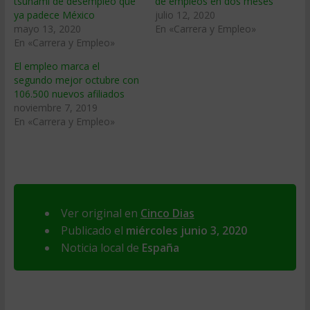
tsunami de desempleo que
de empleos en dos meses
ya padece México
julio 12, 2020
mayo 13, 2020
En «Carrera y Empleo»
En «Carrera y Empleo»
El empleo marca el
segundo mejor octubre con
106.500 nuevos afiliados
noviembre 7, 2019
En «Carrera y Empleo»
Ver original en
Cinco Dias
Publicado el
miércoles junio 3, 2020
Noticia local de
España