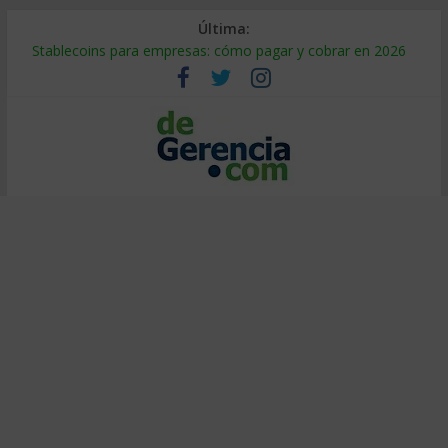
Última:
Stablecoins para empresas: cómo pagar y cobrar en 2026
Despido silencioso: qué es y por qué sale tan caro
IA en selección de personal: cómo auditarla a tiempo
Trabajo forzoso en la cadena de suministro: qué hacer
Mercado hispano de EE. UU.: cómo segmentarlo y venderle