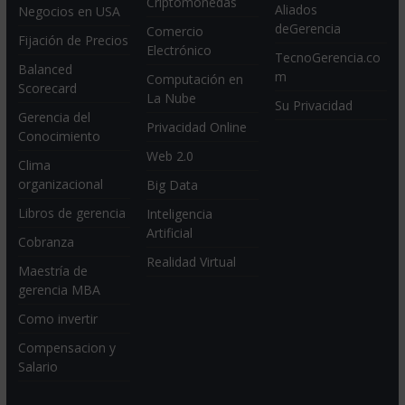
Criptomonedas
Aliados
Negocios en USA
deGerencia
Comercio
Fijación de Precios
Electrónico
TecnoGerencia.co
Balanced
m
Computación en
Scorecard
La Nube
Su Privacidad
Gerencia del
Privacidad Online
Conocimiento
Web 2.0
Clima
organizacional
Big Data
Libros de gerencia
Inteligencia
Artificial
Cobranza
Realidad Virtual
Maestría de
gerencia MBA
Como invertir
Compensacion y
Salario