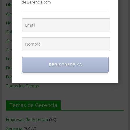
deGerencia.com
Libros de Gerencia
Webs de Gerencia
Negocios por País
Colaboradores de Gerencia
Glosario
Glosario Inglés – Español
Los mejores MBA
REGISTRESE YA
Firmas de Gerencia
Formación de Gerencia
Todos los Temas
Temas de Gerencia
Empresas de Gerencia
(38)
Gerencia
(9.477)