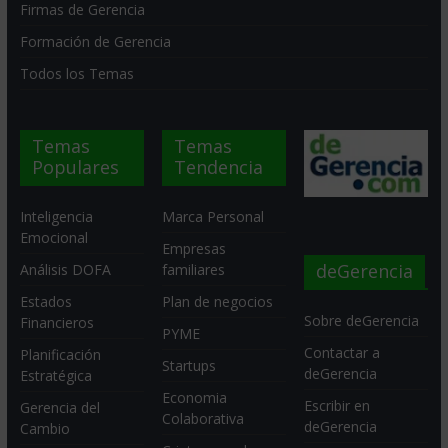
Firmas de Gerencia
Formación de Gerencia
Todos los Temas
Temas
Temas
Populares
Tendencia
Inteligencia
Marca Personal
Emocional
Empresas
deGerencia
Análisis DOFA
familiares
Estados
Plan de negocios
Sobre deGerencia
Financieros
PYME
Contactar a
Planificación
Startups
deGerencia
Estratégica
Economia
Escribir en
Gerencia del
Colaborativa
deGerencia
Cambio