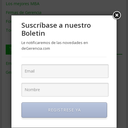
Los mejores MBA
Firmas de Gerencia
Formación de Gerencia
Suscríbase a nuestro
Todos los Temas
Boletin
Le notificaremos de las novedades en
deGerencia.com
Temas de Gerencia
Empresas de Gerencia
(38)
Gerencia
(9.477)
Ciencias Económicas
(80)
Contabilidad
(466)
Educacion Gerencial
(454)
Estrategia Empresarial
(304)
REGISTRESE YA
Finanzas Corporativas
(748)
Gerencia social y ambiental
(223)