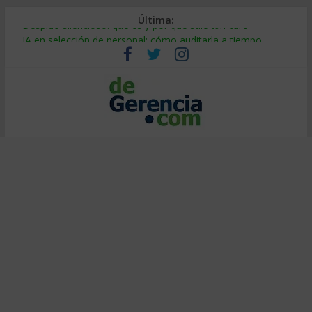
Última:
Despido silencioso: qué es y por qué sale tan caro
IA en selección de personal: cómo auditarla a tiempo
Trabajo forzoso en la cadena de suministro: qué hacer
Mercado hispano de EE. UU.: cómo segmentarlo y venderle
Stablecoins para empresas: cómo pagar y cobrar en 2026