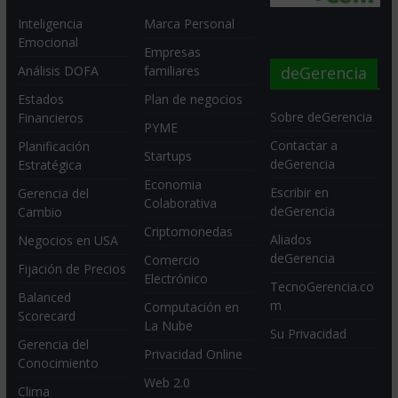
Inteligencia
Marca Personal
Emocional
Empresas
deGerencia
Análisis DOFA
familiares
Estados
Plan de negocios
Sobre deGerencia
Financieros
PYME
Contactar a
Planificación
Startups
deGerencia
Estratégica
Economia
Escribir en
Gerencia del
Colaborativa
deGerencia
Cambio
Criptomonedas
Aliados
Negocios en USA
deGerencia
Comercio
Fijación de Precios
Electrónico
TecnoGerencia.co
Balanced
m
Computación en
Scorecard
La Nube
Su Privacidad
Gerencia del
Privacidad Online
Conocimiento
Web 2.0
Clima