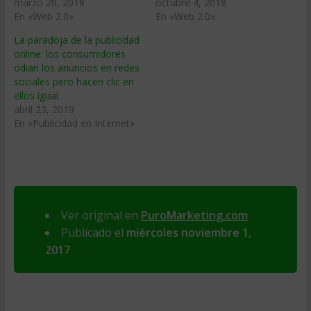
marzo 20, 2018
octubre 4, 2018
En «Web 2.0»
En «Web 2.0»
La paradoja de la publicidad
online: los consumidores
odian los anuncios en redes
sociales pero hacen clic en
ellos igual
abril 23, 2019
En «Publicidad en Internet»
Ver original en
PuroMarketing.com
Publicado el
miércoles noviembre 1,
2017