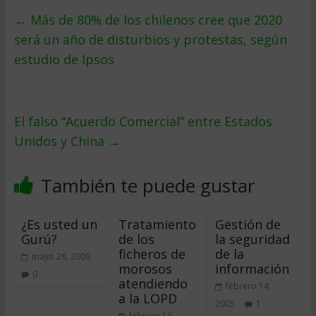
←
Más de 80% de los chilenos cree que 2020
será un año de disturbios y protestas, según
estudio de Ipsos
El falso “Acuerdo Comercial” entre Estados
Unidos y China
→
También te puede gustar
¿Es usted un
Tratamiento
Gestión de
Gurú?
de los
la seguridad
ficheros de
de la
mayo 26, 2009
morosos
información
0
atendiendo
febrero 14,
a la LOPD
2005
1
febrero 16,