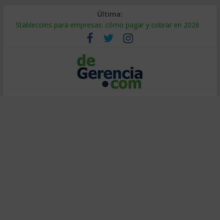
Última:
Stablecoins para empresas: cómo pagar y cobrar en 2026
Despido silencioso: qué es y por qué sale tan caro
IA en selección de personal: cómo auditarla a tiempo
Trabajo forzoso en la cadena de suministro: qué hacer
Mercado hispano de EE. UU.: cómo segmentarlo y venderle