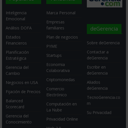
Inteligencia
Marca Personal
Emocional
Empresas
deGerencia
Análisis DOFA
familiares
Estados
Plan de negocios
Sobre deGerencia
Financieros
PYME
Contactar a
Planificación
Startups
deGerencia
Estratégica
Economia
Escribir en
Gerencia del
Colaborativa
deGerencia
Cambio
Criptomonedas
Aliados
Negocios en USA
deGerencia
Comercio
Fijación de Precios
Electrónico
TecnoGerencia.co
Balanced
m
Computación en
Scorecard
La Nube
Su Privacidad
Gerencia del
Privacidad Online
Conocimiento