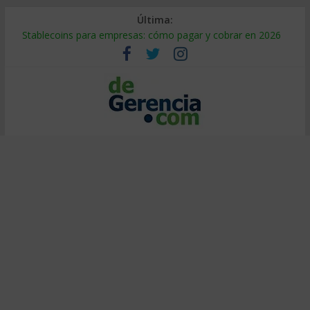
Última:
Stablecoins para empresas: cómo pagar y cobrar en 2026
Despido silencioso: qué es y por qué sale tan caro
IA en selección de personal: cómo auditarla a tiempo
Trabajo forzoso en la cadena de suministro: qué hacer
Mercado hispano de EE. UU.: cómo segmentarlo y venderle