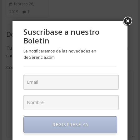
febrero 26,
2019
1
Suscríbase a nuestro
Deja una respuesta
Boletin
Tu dirección de correo electrónico no será publicada.
Los
Le notificaremos de las novedades en
campos obligatorios están marcados con
*
deGerencia.com
Comentario
*
REGISTRESE YA