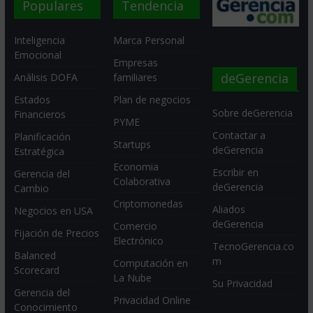
Populares
Tendencia
Inteligencia
Marca Personal
Emocional
Empresas
deGerencia
Análisis DOFA
familiares
Estados
Plan de negocios
Sobre deGerencia
Financieros
PYME
Contactar a
Planificación
Startups
deGerencia
Estratégica
Economia
Escribir en
Gerencia del
Colaborativa
deGerencia
Cambio
Criptomonedas
Aliados
Negocios en USA
deGerencia
Comercio
Fijación de Precios
Electrónico
TecnoGerencia.co
Balanced
m
Computación en
Scorecard
La Nube
Su Privacidad
Gerencia del
Privacidad Online
Conocimiento