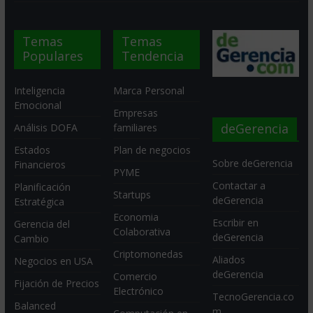
Temas
Temas
Populares
Tendencia
Inteligencia
Marca Personal
Emocional
Empresas
deGerencia
Análisis DOFA
familiares
Estados
Plan de negocios
Sobre deGerencia
Financieros
PYME
Contactar a
Planificación
Startups
deGerencia
Estratégica
Economia
Escribir en
Gerencia del
Colaborativa
deGerencia
Cambio
Criptomonedas
Aliados
Negocios en USA
deGerencia
Comercio
Fijación de Precios
Electrónico
TecnoGerencia.co
Balanced
m