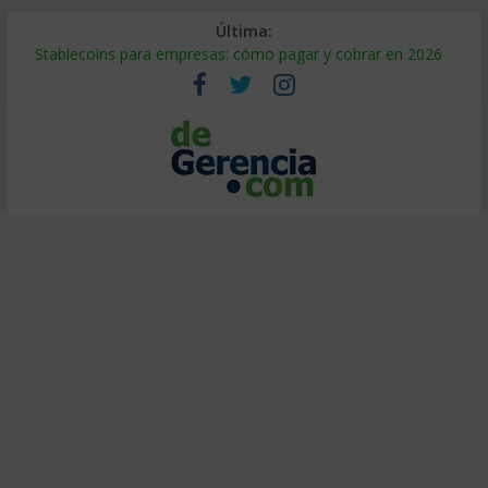
Última:
Stablecoins para empresas: cómo pagar y cobrar en 2026
Despido silencioso: qué es y por qué sale tan caro
IA en selección de personal: cómo auditarla a tiempo
Trabajo forzoso en la cadena de suministro: qué hacer
Mercado hispano de EE. UU.: cómo segmentarlo y venderle