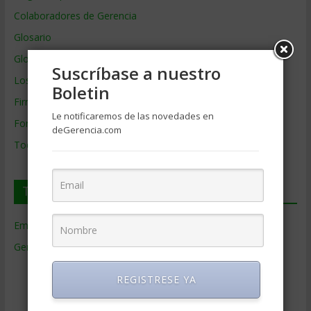
Colaboradores de Gerencia
Glosario
Glosario Inglés – Español
Suscríbase a nuestro
Los mejores MBA
Boletin
Firmas de Gerencia
Le notificaremos de las novedades en
Formación de Gerencia
deGerencia.com
Todos los Temas
Temas de Gerencia
Empresas de Gerencia
(38)
Gerencia
(9.477)
Ciencias Económicas
(80)
REGISTRESE YA
Contabilidad
(466)
Educacion Gerencial
(454)