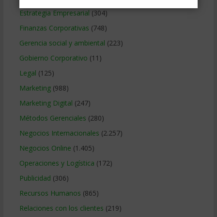
Estrategia Empresarial
(304)
Finanzas Corporativas
(748)
Gerencia social y ambiental
(223)
Gobierno Corporativo
(11)
Legal
(125)
Marketing
(988)
Marketing Digital
(247)
Métodos Gerenciales
(280)
Negocios Internacionales
(2.257)
Negocios Online
(1.405)
Operaciones y Logística
(172)
Publicidad
(306)
Recursos Humanos
(865)
Relaciones con los clientes
(219)