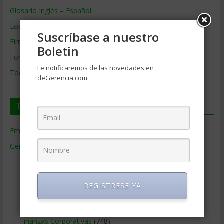
Glosario Inglés – Español
Los mejores MBA
Suscríbase a nuestro
Firmas de Gerencia
Boletin
Formación de Gerencia
Le notificaremos de las novedades en
Todos los Temas
deGerencia.com
Temas de Gerencia
Empresas de Gerencia
(38)
Gerencia
(9.477)
Ciencias Económicas
(80)
Contabilidad
(466)
REGISTRESE YA
Educacion Gerencial
(454)
Estrategia Empresarial
(304)
Finanzas Corporativas
(748)