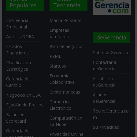
Populares
Tendencia
Inteligencia
Marca Personal
Emocional
Empresas
deGerencia
Análisis DOFA
familiares
Estados
Plan de negocios
Sobre deGerencia
Financieros
PYME
Contactar a
Planificación
Startups
deGerencia
Estratégica
Economia
Escribir en
Gerencia del
Colaborativa
deGerencia
Cambio
Criptomonedas
Aliados
Negocios en USA
deGerencia
Comercio
Fijación de Precios
Electrónico
TecnoGerencia.co
Balanced
m
Computación en
Scorecard
La Nube
Su Privacidad
Gerencia del
Privacidad Online