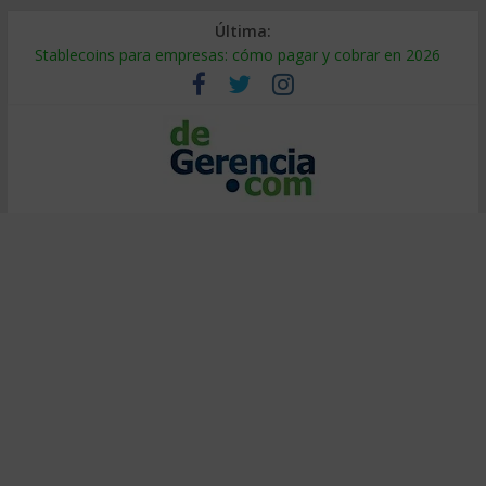
Última:
Stablecoins para empresas: cómo pagar y cobrar en 2026
Despido silencioso: qué es y por qué sale tan caro
IA en selección de personal: cómo auditarla a tiempo
Trabajo forzoso en la cadena de suministro: qué hacer
Mercado hispano de EE. UU.: cómo segmentarlo y venderle