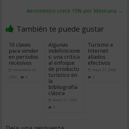
Aeroméxico crece 15% por Mexicana
→
También te puede gustar
10 claves
Algunas
Turismo e
para vender
indefinicione
Internet
en períodos
s: una crítica
aliados
recesivos
al enfoque
efectivos
de producto
noviembre 24,
mayo 21, 2008
turístico en
2003
0
0
la
bibliografía
clásica
enero 17, 2007
0
Deja una respuesta