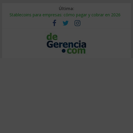
Última:
Stablecoins para empresas: cómo pagar y cobrar en 2026
Despido silencioso: qué es y por qué sale tan caro
IA en selección de personal: cómo auditarla a tiempo
Trabajo forzoso en la cadena de suministro: qué hacer
Mercado hispano de EE. UU.: cómo segmentarlo y venderle