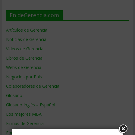
En deGerencia.com
Artículos de Gerencia
Noticias de Gerencia
Videos de Gerencia
Libros de Gerencia
Webs de Gerencia
Negocios por País
Colaboradores de Gerencia
Glosario
Glosario Inglés – Español
Los mejores MBA
Firmas de Gerencia
Formación de Gerencia