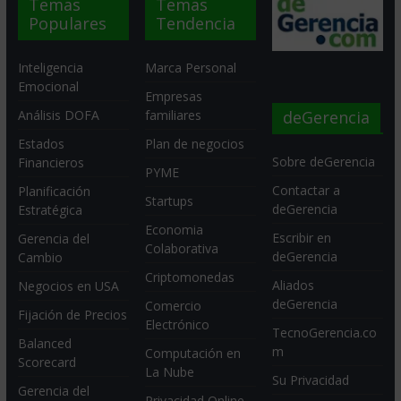
Temas
Temas
Populares
Tendencia
Inteligencia
Marca Personal
Emocional
Empresas
deGerencia
Análisis DOFA
familiares
Estados
Plan de negocios
Sobre deGerencia
Financieros
PYME
Contactar a
Planificación
Startups
deGerencia
Estratégica
Economia
Escribir en
Gerencia del
Colaborativa
deGerencia
Cambio
Criptomonedas
Aliados
Negocios en USA
deGerencia
Comercio
Fijación de Precios
Electrónico
TecnoGerencia.co
Balanced
m
Computación en
Scorecard
La Nube
Su Privacidad
Gerencia del
Privacidad Online