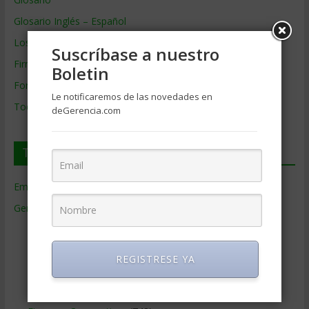
Glosario Inglés – Español
Los mejores MBA
Suscríbase a nuestro
Firmas de Gerencia
Boletin
Formación de Gerencia
Le notificaremos de las novedades en
Todos los Temas
deGerencia.com
Temas de Gerencia
Empresas de Gerencia
(38)
Gerencia
(9.477)
Ciencias Económicas
(80)
Contabilidad
(466)
REGISTRESE YA
Educacion Gerencial
(454)
Estrategia Empresarial
(304)