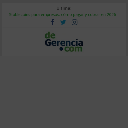
Última:
Stablecoins para empresas: cómo pagar y cobrar en 2026
Despido silencioso: qué es y por qué sale tan caro
IA en selección de personal: cómo auditarla a tiempo
Trabajo forzoso en la cadena de suministro: qué hacer
Mercado hispano de EE. UU.: cómo segmentarlo y venderle