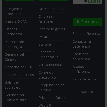
Inteligencia
Marca Personal
Emocional
Empresas
deGerencia
Análisis DOFA
familiares
Estados
Plan de negocios
Sobre deGerencia
Financieros
PYME
Contactar a
Planificación
Startups
deGerencia
Estratégica
Economia
Escribir en
Gerencia del
Colaborativa
deGerencia
Cambio
Criptomonedas
Aliados
Negocios en USA
deGerencia
Comercio
Fijación de Precios
Electrónico
TecnoGerencia.co
Balanced
m
Computación en
Scorecard
La Nube
Su Privacidad
Gerencia del
Privacidad Online
Conocimiento
Web 2.0