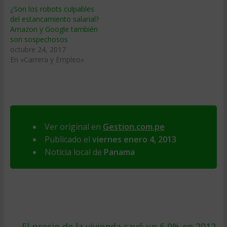
¿Son los robots culpables
del estancamiento salarial?
Amazon y Google también
son sospechosos
octubre 24, 2017
En «Carrera y Empleo»
Ver original en
Gestion.com.pe
Publicado el
viernes enero 4, 2013
Noticia local de
Panama
←
El precio de la vivienda cayó un 6,9% en 2012