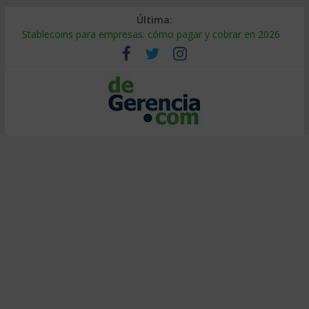
Última:
Stablecoins para empresas: cómo pagar y cobrar en 2026
Despido silencioso: qué es y por qué sale tan caro
IA en selección de personal: cómo auditarla a tiempo
Trabajo forzoso en la cadena de suministro: qué hacer
Mercado hispano de EE. UU.: cómo segmentarlo y venderle