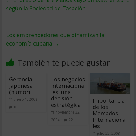
según la Sociedad de Tasación
Los emprendedores que dinamizan la
economía cubana
→
También te puede gustar
Gerencia
Los negocios
japonesa
internaciona
(humor)
les: una
decisión
Importancia
enero 1, 2008
estratégica
de los
0
Mercados
noviembre 22,
Internaciona
2004
72
les
julio 25, 2003