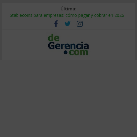
Última:
Stablecoins para empresas: cómo pagar y cobrar en 2026
Despido silencioso: qué es y por qué sale tan caro
IA en selección de personal: cómo auditarla a tiempo
Trabajo forzoso en la cadena de suministro: qué hacer
Mercado hispano de EE. UU.: cómo segmentarlo y venderle