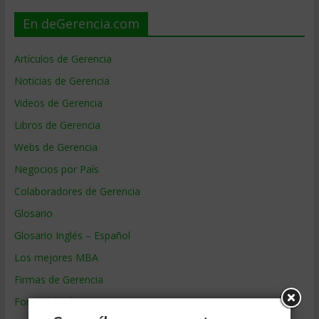
En deGerencia.com
Artículos de Gerencia
Noticias de Gerencia
Videos de Gerencia
Libros de Gerencia
Webs de Gerencia
Negocios por País
Colaboradores de Gerencia
Glosario
Glosario Inglés – Español
Los mejores MBA
Firmas de Gerencia
Formación de Gerencia