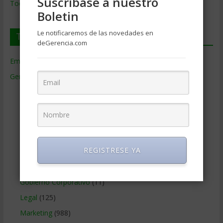
Suscríbase a nuestro
Todos los Temas
Boletin
Le notificaremos de las novedades en
Temas de Gerencia
deGerencia.com
Empresas de Gerencia
(38)
Gerencia
(9.477)
Ciencias Económicas
(80)
Contabilidad
(466)
Educacion Gerencial
(454)
Estrategia Empresarial
(304)
REGISTRESE YA
Finanzas Corporativas
(748)
Gerencia social y ambiental
(223)
Gobierno Corporativo
(11)
Legal
(125)
Marketing
(988)