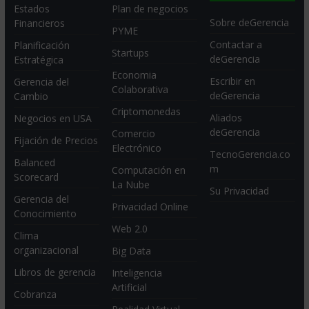
Estados
Plan de negocios
Sobre deGerencia
Financieros
PYME
Contactar a
Planificación
Startups
deGerencia
Estratégica
Economia
Escribir en
Gerencia del
Colaborativa
deGerencia
Cambio
Criptomonedas
Aliados
Negocios en USA
deGerencia
Comercio
Fijación de Precios
Electrónico
TecnoGerencia.co
Balanced
m
Computación en
Scorecard
La Nube
Su Privacidad
Gerencia del
Privacidad Online
Conocimiento
Web 2.0
Clima
organizacional
Big Data
Libros de gerencia
Inteligencia
Artificial
Cobranza