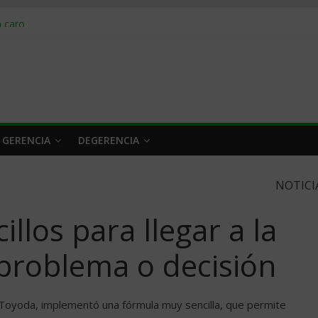
obrar en 2026
n caro
 a tiempo
 qué hacer
rlo y venderle
 GERENCIA
DEGERENCIA
NOTICI
llos para llegar a la
 problema o decisión
 Toyoda, implementó una fórmula muy sencilla, que permite