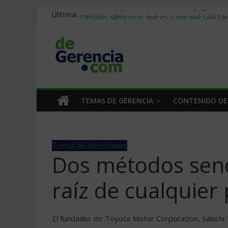
Última:
Stablecoins para empresas: cómo pagar y c
Despido silencioso: qué es y por qué sale ta
IA en selección de personal: cómo auditarla
Trabajo forzoso en la cadena de suministro:
Mercado hispano de EE. UU.: cómo segmenta
TEMAS DE GERENCIA
CONTENIDO DE
Toma de decisiones
Dos métodos senci
raíz de cualquier
El fundador de Toyota Motor Corporation, Sakichi