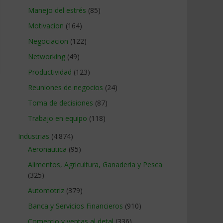
Manejo del estrés
(85)
Motivacion
(164)
Negociacion
(122)
Networking
(49)
Productividad
(123)
Reuniones de negocios
(24)
Toma de decisiones
(87)
Trabajo en equipo
(118)
Industrias
(4.874)
Aeronautica
(95)
Alimentos, Agricultura, Ganaderia y Pesca
(325)
Automotriz
(379)
Banca y Servicios Financieros
(910)
Comercio y ventas al detal
(336)