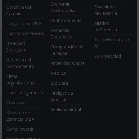
Economia
Escribir en
Gerencia del
Colaborativa
deGerencia
Cambio
Criptomonedas
Aliados
Negocios en USA
deGerencia
Comercio
Fijación de Precios
Electrónico
TecnoGerencia.co
Balanced
m
Computación en
Scorecard
La Nube
Su Privacidad
Gerencia del
Privacidad Online
Conocimiento
Web 2.0
Clima
organizacional
Big Data
Libros de gerencia
Inteligencia
Artificial
Cobranza
Realidad Virtual
Maestría de
gerencia MBA
Como invertir
Compensacion y