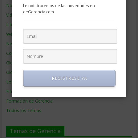
Noticias de Gerencia
Le notificaremos de las novedades en
deGerencia.com
Videos de Gerencia
Libros de Gerencia
Webs de Gerencia
Negocios por País
Colaboradores de Gerencia
Glosario
Glosario Inglés – Español
REGISTRESE YA
Los mejores MBA
Firmas de Gerencia
Formación de Gerencia
Todos los Temas
Temas de Gerencia