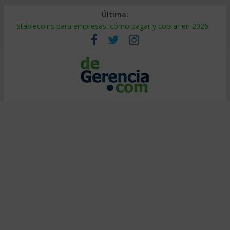
Última:
Stablecoins para empresas: cómo pagar y cobrar en 2026
Despido silencioso: qué es y por qué sale tan caro
IA en selección de personal: cómo auditarla a tiempo
Trabajo forzoso en la cadena de suministro: qué hacer
Mercado hispano de EE. UU.: cómo segmentarlo y venderle