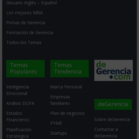
Glosario Inglés – Español
Los mejores MBA
Firmas de Gerencia
Formación de Gerencia
Todos los Temas
Temas
Temas
Populares
Tendencia
Inteligencia
Marca Personal
Emocional
Empresas
deGerencia
Análisis DOFA
familiares
Estados
Plan de negocios
Sobre deGerencia
Financieros
PYME
Contactar a
Planificación
Startups
deGerencia
Estratégica