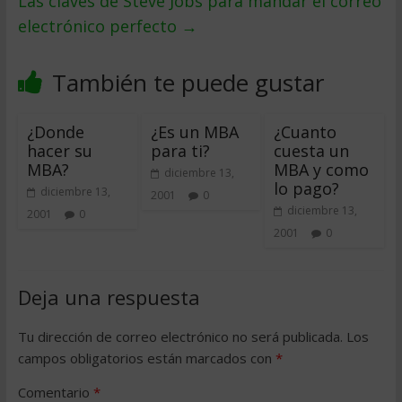
Las claves de Steve Jobs para mandar el correo
electrónico perfecto
→
También te puede gustar
¿Donde
¿Es un MBA
¿Cuanto
hacer su
para ti?
cuesta un
MBA?
MBA y como
diciembre 13,
lo pago?
diciembre 13,
2001
0
diciembre 13,
2001
0
2001
0
Deja una respuesta
Tu dirección de correo electrónico no será publicada.
Los
campos obligatorios están marcados con
*
Comentario
*