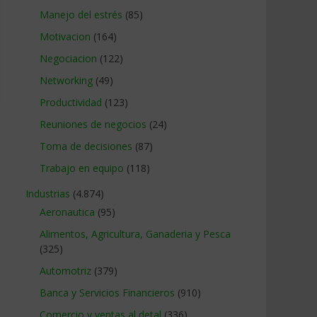
Manejo del estrés
(85)
Motivacion
(164)
Negociacion
(122)
Networking
(49)
Productividad
(123)
Reuniones de negocios
(24)
Toma de decisiones
(87)
Trabajo en equipo
(118)
Industrias
(4.874)
Aeronautica
(95)
Alimentos, Agricultura, Ganaderia y Pesca
(325)
Automotriz
(379)
Banca y Servicios Financieros
(910)
Comercio y ventas al detal
(336)