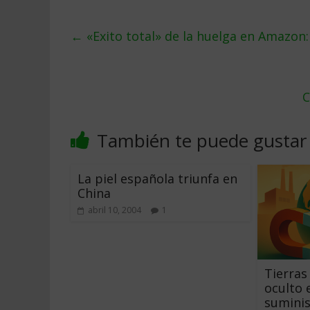
←
«Exito total» de la huelga en Amazon:
C
También te puede gustar
La piel española triunfa en
China
abril 10, 2004
1
Tierras 
oculto 
suminis