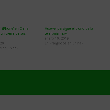
el iPhone’ en China
Huawei persigue el trono de la
 un cierre de sus
telefonía móvil
enero 10, 2019
020
En «Negocios en China»
s en China»