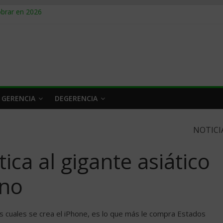
obrar en 2026
n caro
 a tiempo
 qué hacer
rlo y venderle
 GERENCIA
DEGERENCIA
NOTICI
ca al gigante asiático
ino
os cuales se crea el iPhone, es lo que más le compra Estados