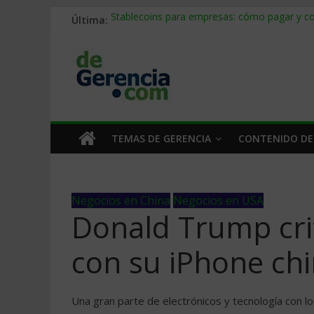
Última:
Stablecoins para empresas: cómo pagar y c
Despido silencioso: qué es y por qué sale ta
IA en selección de personal: cómo auditarla
Trabajo forzoso en la cadena de suministro:
Mercado hispano de EE. UU.: cómo segmenta
TEMAS DE GERENCIA
CONTENIDO DE
Negocios en China
Negocios en USA
Donald Trump criti
con su iPhone ch
Una gran parte de electrónicos y tecnología con l