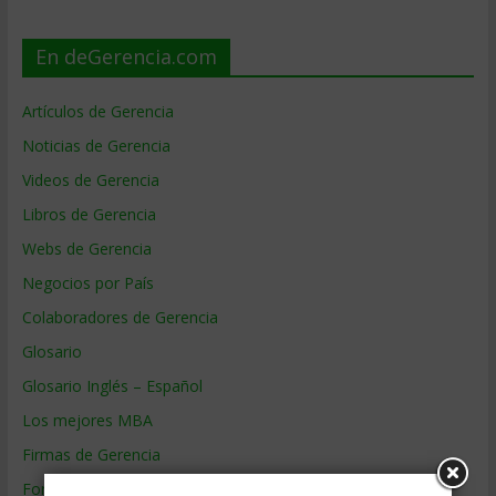
En deGerencia.com
Artículos de Gerencia
Noticias de Gerencia
Videos de Gerencia
Libros de Gerencia
Webs de Gerencia
Negocios por País
Colaboradores de Gerencia
Glosario
Glosario Inglés – Español
Los mejores MBA
Firmas de Gerencia
Formación de Gerencia