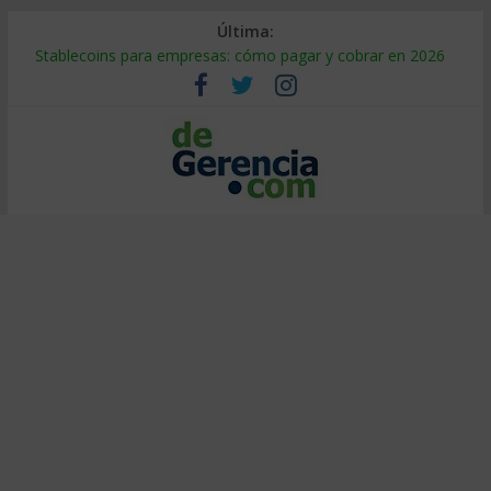
Última:
Stablecoins para empresas: cómo pagar y cobrar en 2026
Despido silencioso: qué es y por qué sale tan caro
IA en selección de personal: cómo auditarla a tiempo
Trabajo forzoso en la cadena de suministro: qué hacer
Mercado hispano de EE. UU.: cómo segmentarlo y venderle