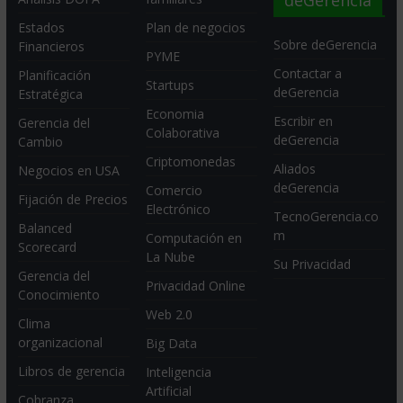
deGerencia
Estados
Plan de negocios
Sobre deGerencia
Financieros
PYME
Contactar a
Planificación
Startups
deGerencia
Estratégica
Economia
Escribir en
Gerencia del
Colaborativa
deGerencia
Cambio
Criptomonedas
Aliados
Negocios en USA
deGerencia
Comercio
Fijación de Precios
Electrónico
TecnoGerencia.co
Balanced
m
Computación en
Scorecard
La Nube
Su Privacidad
Gerencia del
Privacidad Online
Conocimiento
Web 2.0
Clima
organizacional
Big Data
Libros de gerencia
Inteligencia
Artificial
Cobranza