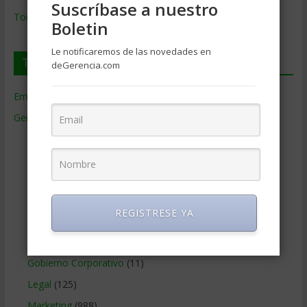
Suscríbase a nuestro
Todos los Temas
Boletin
Le notificaremos de las novedades en
Temas de Gerencia
deGerencia.com
Empresas de Gerencia
(38)
Gerencia
(9.477)
Ciencias Económicas
(80)
Contabilidad
(466)
Educacion Gerencial
(454)
Estrategia Empresarial
(304)
REGISTRESE YA
Finanzas Corporativas
(748)
Gerencia social y ambiental
(223)
Gobierno Corporativo
(11)
Legal
(125)
Marketing
(988)