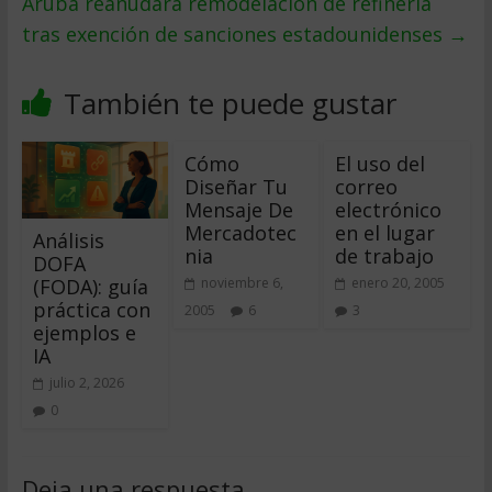
Aruba reanudará remodelación de refinería
tras exención de sanciones estadounidenses
→
También te puede gustar
Cómo
El uso del
Diseñar Tu
correo
Mensaje De
electrónico
Mercadotec
en el lugar
Análisis
nia
de trabajo
DOFA
(FODA): guía
noviembre 6,
enero 20, 2005
práctica con
2005
6
3
ejemplos e
IA
julio 2, 2026
0
Deja una respuesta