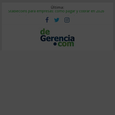
Última:
Stablecoins para empresas: cómo pagar y cobrar en 2026
Despido silencioso: qué es y por qué sale tan caro
IA en selección de personal: cómo auditarla a tiempo
Trabajo forzoso en la cadena de suministro: qué hacer
Mercado hispano de EE. UU.: cómo segmentarlo y venderle