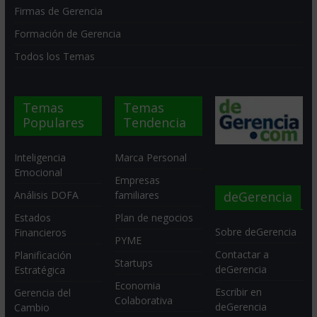
Firmas de Gerencia
Formación de Gerencia
Todos los Temas
Temas
Temas
Populares
Tendencia
Inteligencia
Marca Personal
Emocional
Empresas
deGerencia
Análisis DOFA
familiares
Estados
Plan de negocios
Sobre deGerencia
Financieros
PYME
Contactar a
Planificación
Startups
deGerencia
Estratégica
Economia
Escribir en
Gerencia del
Colaborativa
deGerencia
Cambio