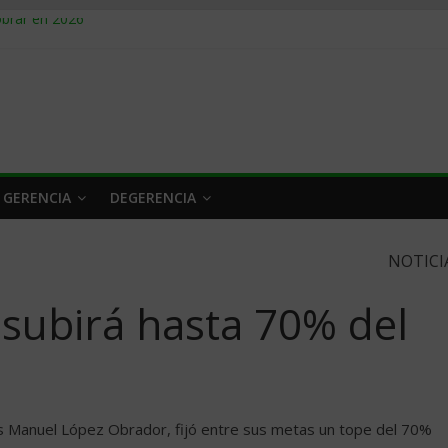
obrar en 2026
n caro
 a tiempo
 qué hacer
rlo y venderle
 GERENCIA
DEGERENCIA
NOTICI
subirá hasta 70% del
s Manuel López Obrador, fijó entre sus metas un tope del 70%