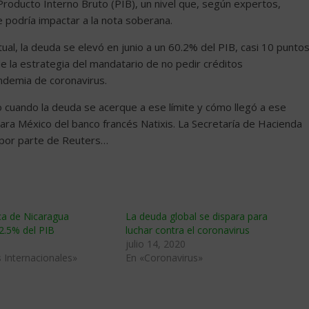
Producto Interno Bruto (PIB), un nivel que, según expertos,
e podría impactar a la nota soberana.
al, la deuda se elevó en junio a un 60.2% del PIB, casi 10 punto
e la estrategia del mandatario de no pedir créditos
andemia de coronavirus.
 cuando la deuda se acerque a ese límite y cómo llegó a ese
ara México del banco francés Natixis. La Secretaría de Hacienda
s por parte de Reuters…
ca de Nicaragua
La deuda global se dispara para
52.5% del PIB
luchar contra el coronavirus
julio 14, 2020
 Internacionales»
En «Coronavirus»