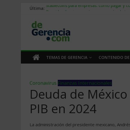
Última:
Stablecoins para empresas: cómo pagar y c
Despido silencioso: qué es y por qué sale ta
IA en selección de personal: cómo auditarla
Trabajo forzoso en la cadena de suministro:
Mercado hispano de EE. UU.: cómo segmenta
TEMAS DE GERENCIA
CONTENIDO DE
Coronavirus
Finanzas Internacionales
Deuda de México 
PIB en 2024
La administración del presidente mexicano, André