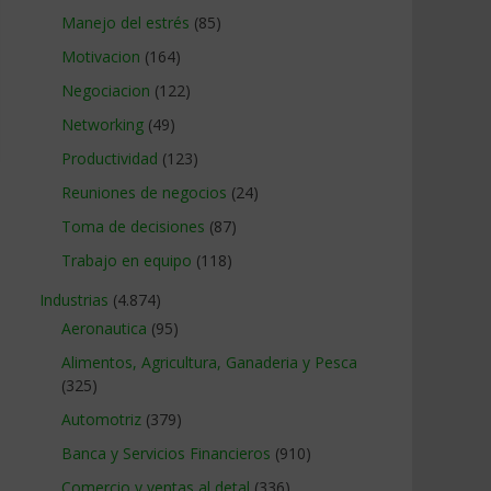
Manejo del estrés
(85)
Motivacion
(164)
Negociacion
(122)
Networking
(49)
Productividad
(123)
Reuniones de negocios
(24)
Toma de decisiones
(87)
Trabajo en equipo
(118)
Industrias
(4.874)
Aeronautica
(95)
Alimentos, Agricultura, Ganaderia y Pesca
(325)
Automotriz
(379)
Banca y Servicios Financieros
(910)
Comercio y ventas al detal
(336)