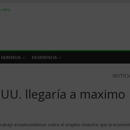
obrar en 2026
n caro
 a tiempo
 qué hacer
rlo y venderle
 GERENCIA
DEGERENCIA
NOTICI
UU. llegarí­a a maximo
rabajo estadounidense sobre el empleo muestre que la economí