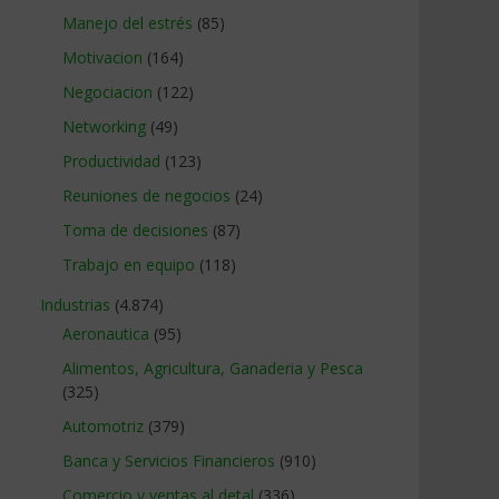
Manejo del estrés
(85)
Motivacion
(164)
Negociacion
(122)
Networking
(49)
Productividad
(123)
Reuniones de negocios
(24)
Toma de decisiones
(87)
Trabajo en equipo
(118)
Industrias
(4.874)
Aeronautica
(95)
Alimentos, Agricultura, Ganaderia y Pesca
(325)
Automotriz
(379)
Banca y Servicios Financieros
(910)
Comercio y ventas al detal
(336)