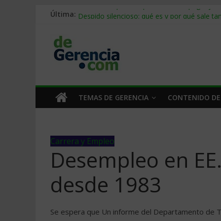
Última:
Stablecoins para empresas: cómo pagar y c
Despido silencioso: qué es y por qué sale ta
IA en selección de personal: cómo auditarla
Trabajo forzoso en la cadena de suministro:
Mercado hispano de EE. UU.: cómo segmenta
TEMAS DE GERENCIA
CONTENIDO DE
Carrera y Empleo
Desempleo en EE.
desde 1983
Se espera que Un informe del Departamento de T