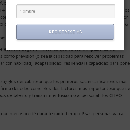
 fue jefa de productos de GM, Barra pasó dos años manejando
 para el puesto número uno de la compañía. El Washington Pos
n considerada material para CEO le hubieran asignado un cargo en
to de CEO» dijo al diario John Wood vicepresidente en Heidrick &
REGISTRESE YA
ropio Wood sugiere que esto podría cambiar.
s ejecutivos según 11 factores que ve como impulsores del
as como previsión (o sea la capacidad para resolver problemas
r con habilidad), adaptabilidad, resiliencia la capacidad para pone
ruggles descubrieron que los primeros sacan calificaciones más
la firma describe como «los dos factores más importantes» que s
os de talento y transmitir entusiasmo al personal– los CHRO
H que menosprecié durante tanto tiempo. Esas personas van a