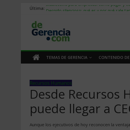
Última:
Stablecoins para empresas: cómo pagar y c
Despido silencioso: qué es y por qué sale ta
IA en selección de personal: cómo auditarla
Trabajo forzoso en la cadena de suministro:
Mercado hispano de EE. UU.: cómo segmenta
TEMAS DE GERENCIA
CONTENIDO DE
Recursos Humanos
Desde Recursos 
puede llegar a C
Aunque los ejecutivos de hoy reconocen la ventaja 