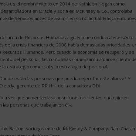
encia es el nombramiento en 2014 de Kathleen Hogan como
desarrolladora en Oracle y socia en McKinsey & Co., controlaba
dente de Servicios antes de asumir en su rol actual. Hasta entonces
a del área de Recursos Humanos alguien que conduzca ese sector
 de la crisis financiera de 2008 había demasiadas prioridades e
a Recursos Humanos. Pero cuando la economía se recuperó y se
amento del personal, las compañías comenzaron a darse cuenta d
e la estrategia comercial y la estrategia de personal.
ónde están las personas que pueden ejecutar esta alianza? Y
Creedy, gerente de RR.HH. de la consultora DDI.
a ver que aumentan las consultoras de clientes que quieren
 las personas que trabajan en él».
ominic Barton, socio gerente de McKinsey & Company: Ram Charam
vicepresidente de Korn Ferry