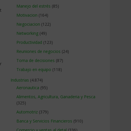
Manejo del estrés
(85)
t
Motivacion
(164)
Negociacion
(122)
Networking
(49)
Productividad
(123)
Reuniones de negocios
(24)
Toma de decisiones
(87)
r
Trabajo en equipo
(118)
Industrias
(4.874)
Aeronautica
(95)
e
Alimentos, Agricultura, Ganaderia y Pesca
(325)
Automotriz
(379)
Banca y Servicios Financieros
(910)
Comercio y ventas al detal
(336)