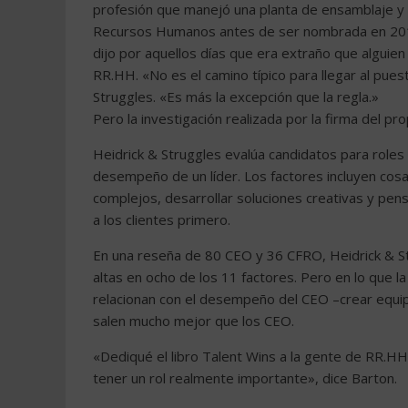
profesión que manejó una planta de ensamblaje y
Recursos Humanos antes de ser nombrada en 2014
dijo por aquellos días que era extraño que alguie
RR.HH. «No es el camino típico para llegar al pues
Struggles. «Es más la excepción que la regla.»
Pero la investigación realizada por la firma del p
Heidrick & Struggles evalúa candidatos para role
desempeño de un líder. Los factores incluyen cos
complejos, desarrollar soluciones creativas y pensa
a los clientes primero.
En una reseña de 80 CEO y 36 CFRO, Heidrick & St
altas en ocho de los 11 factores. Pero en lo que 
relacionan con el desempeño del CEO –crear equip
salen mucho mejor que los CEO.
«Dediqué el libro Talent Wins a la gente de RR.H
tener un rol realmente importante», dice Barton.