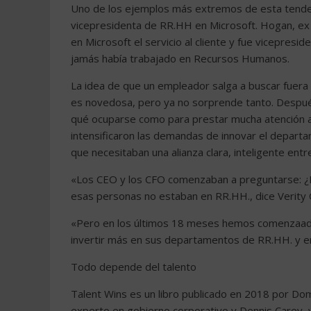
Uno de los ejemplos más extremos de esta tend
vicepresidenta de RR.HH en Microsoft. Hogan, ex 
en Microsoft el servicio al cliente y fue vicepresi
jamás había trabajado en Recursos Humanos.
La idea de que un empleador salga a buscar fuer
es novedosa, pero ya no sorprende tanto. Después
qué ocuparse como para prestar mucha atención 
intensificaron las demandas de innovar el depart
que necesitaban una alianza clara, inteligente entr
«Los CEO y los CFO comenzaban a preguntarse: ¿D
esas personas no estaban en RR.HH., dice Verity 
«Pero en los últimos 18 meses hemos comenzaado 
invertir más en sus departamentos de RR.HH. y en
Todo depende del talento
Talent Wins es un libro publicado en 2018 por D
experto en gobierno corporativo y Dennis Carey, 