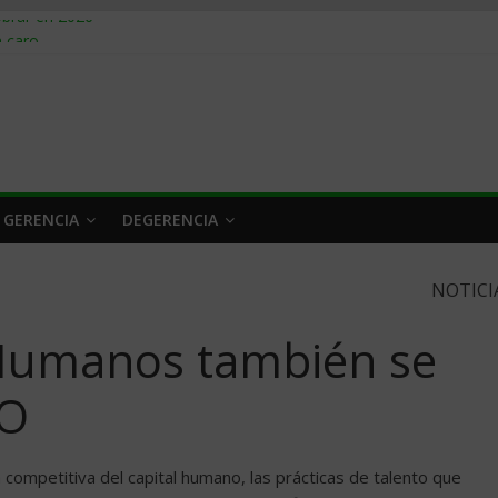
obrar en 2026
n caro
 a tiempo
 qué hacer
rlo y venderle
 GERENCIA
DEGERENCIA
NOTICI
Humanos también se
EO
competitiva del capital humano, las prácticas de talento que