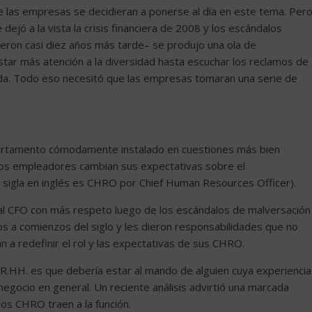
ue las empresas se decidieran a ponerse al día en este tema. Per
ejó a la vista la crisis financiera de 2008 y los escándalos
ron casi diez años más tarde– se produjo una ola de
tar más atención a la diversidad hasta escuchar los reclamos de
ivada. Todo eso necesitó que las empresas tomaran una serie de
artamento cómodamente instalado en cuestiones más bien
hos empleadores cambian sus expectativas sobre el
sigla en inglés es CHRO por Chief Human Resources Officer).
al CFO con más respeto luego de los escándalos de malversación
os a comienzos del siglo y les dieron responsabilidades que no
 a redefinir el rol y las expectativas de sus CHRO.
RR.HH. es que debería estar al mando de alguien cuya experiencia
 negocio en general. Un reciente análisis advirtió una marcada
vos CHRO traen a la función.