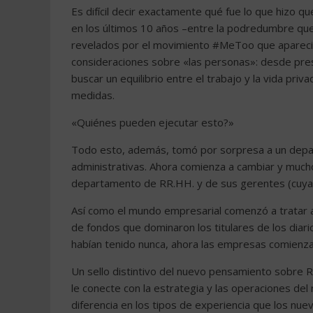
Es difícil decir exactamente qué fue lo que hizo q
en los últimos 10 años –entre la podredumbre que d
revelados por el movimiento #MeToo que aparecie
consideraciones sobre «las personas»: desde pres
buscar un equilibrio entre el trabajo y la vida pr
medidas.
«Quiénes pueden ejecutar esto?»
Todo esto, además, tomó por sorpresa a un dep
administrativas. Ahora comienza a cambiar y muc
departamento de RR.HH. y de sus gerentes (cuya 
Así como el mundo empresarial comenzó a tratar 
de fondos que dominaron los titulares de los diari
habían tenido nunca, ahora las empresas comienzan
Un sello distintivo del nuevo pensamiento sobre 
le conecte con la estrategia y las operaciones del
diferencia en los tipos de experiencia que los nue