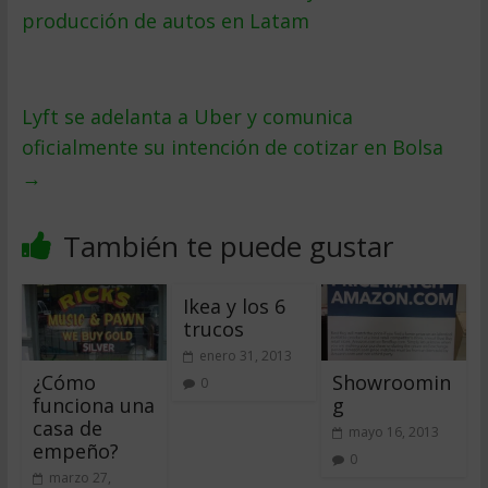
producción de autos en Latam
Lyft se adelanta a Uber y comunica
oficialmente su intención de cotizar en Bolsa
→
También te puede gustar
Ikea y los 6
trucos
enero 31, 2013
¿Cómo
Showroomin
0
funciona una
g
casa de
mayo 16, 2013
empeño?
0
marzo 27,