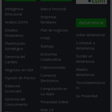
Inteligencia
Marca Personal
Emocional
Empresas
deGerencia
Análisis DOFA
familiares
Estados
Plan de negocios
Sobre deGerencia
Financieros
PYME
Contactar a
Planificación
Startups
deGerencia
Estratégica
Economia
Escribir en
Gerencia del
Colaborativa
deGerencia
Cambio
Criptomonedas
Aliados
Negocios en USA
deGerencia
Comercio
Fijación de Precios
Electrónico
TecnoGerencia.co
Balanced
m
Computación en
Scorecard
La Nube
Su Privacidad
Gerencia del
Privacidad Online
Conocimiento
Web 2.0