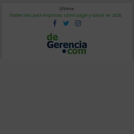
Última:
Stablecoins para empresas: cómo pagar y cobrar en 2026
Despido silencioso: qué es y por qué sale tan caro
IA en selección de personal: cómo auditarla a tiempo
Trabajo forzoso en la cadena de suministro: qué hacer
Mercado hispano de EE. UU.: cómo segmentarlo y venderle