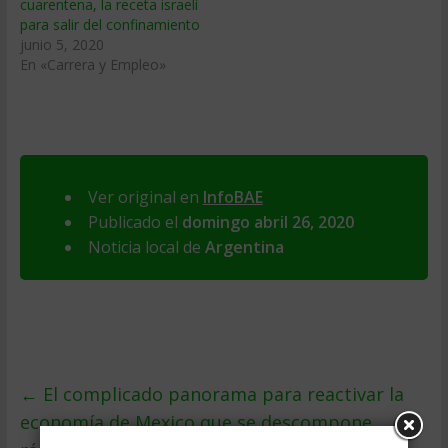
cuarentena, la receta israelí
para salir del confinamiento
junio 5, 2020
En «Carrera y Empleo»
Ver original en
InfoBAE
Publicado el
domingo abril 26, 2020
Noticia local de
Argentina
←
El complicado panorama para reactivar la
economía de Mexico que se descompone