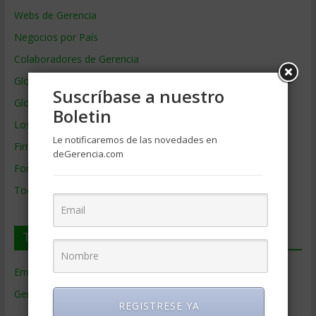
Webs de Gerencia
Negocios por País
Colaboradores de Gerencia
Glosario
Suscríbase a nuestro
Glosario Inglés – Español
Boletin
Los mejores MBA
Le notificaremos de las novedades en
Firmas de Gerencia
deGerencia.com
Formación de Gerencia
Todos los Temas
Temas de Gerencia
Empresas de Gerencia
(38)
Gerencia
(9.477)
REGISTRESE YA
Ciencias Económicas
(80)