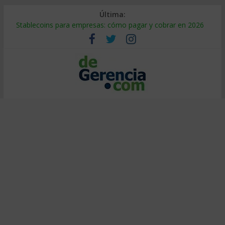
Última:
Stablecoins para empresas: cómo pagar y cobrar en 2026
Despido silencioso: qué es y por qué sale tan caro
IA en selección de personal: cómo auditarla a tiempo
Trabajo forzoso en la cadena de suministro: qué hacer
Mercado hispano de EE. UU.: cómo segmentarlo y venderle