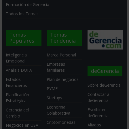
Formación de Gerencia
Todos los Temas
Temas
Temas
Populares
Tendencia
Inteligencia
Marca Personal
Emocional
Empresas
deGerencia
Análisis DOFA
familiares
Estados
Plan de negocios
Sobre deGerencia
Financieros
PYME
Contactar a
Planificación
Startups
deGerencia
Estratégica
Economia
Escribir en
Gerencia del
Colaborativa
deGerencia
Cambio
Criptomonedas
Aliados
Negocios en USA