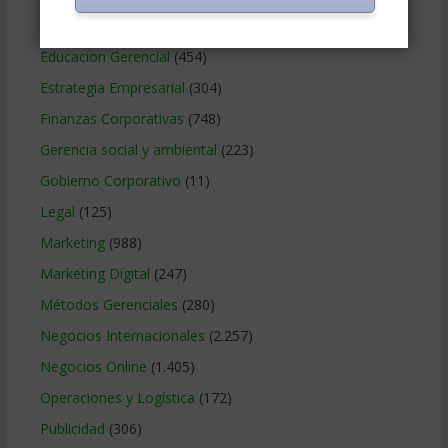
Contabilidad
(466)
Educacion Gerencial
(454)
Estrategia Empresarial
(304)
Finanzas Corporativas
(748)
Gerencia social y ambiental
(223)
Gobierno Corporativo
(11)
Legal
(125)
Marketing
(988)
Marketing Digital
(247)
Métodos Gerenciales
(280)
Negocios Internacionales
(2.257)
Negocios Online
(1.405)
Operaciones y Logística
(172)
Publicidad
(306)