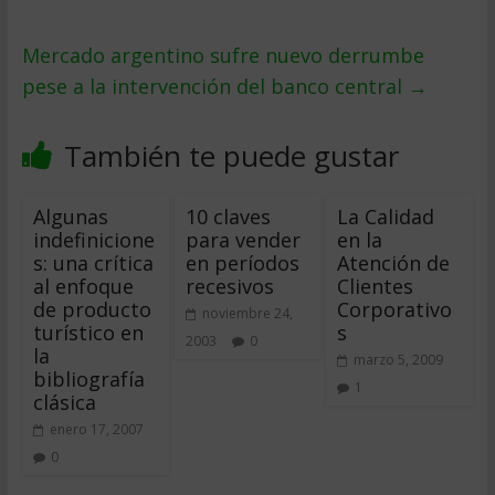
Mercado argentino sufre nuevo derrumbe
pese a la intervención del banco central
→
También te puede gustar
Algunas
10 claves
La Calidad
indefinicione
para vender
en la
s: una crítica
en períodos
Atención de
al enfoque
recesivos
Clientes
de producto
Corporativo
noviembre 24,
turístico en
s
2003
0
la
marzo 5, 2009
bibliografía
1
clásica
enero 17, 2007
0