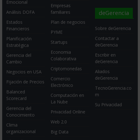
Emocional
Empresas
deGerencia
Análisis DOFA
familiares
Estados
Plan de negocios
Sobre deGerencia
Financieros
PYME
Contactar a
Planificación
Startups
deGerencia
Estratégica
Economia
Escribir en
Gerencia del
Colaborativa
deGerencia
Cambio
Criptomonedas
Aliados
Negocios en USA
deGerencia
Comercio
Fijación de Precios
Electrónico
TecnoGerencia.co
Balanced
m
Computación en
Scorecard
La Nube
Su Privacidad
Gerencia del
Privacidad Online
Conocimiento
Web 2.0
Clima
organizacional
Big Data