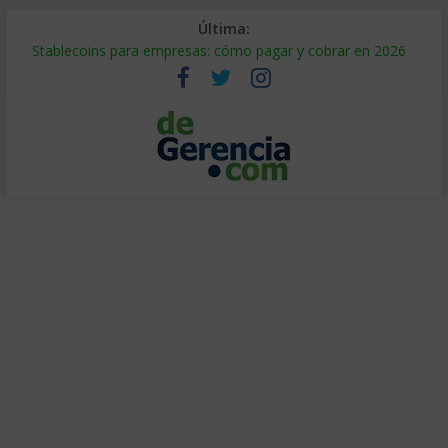
Última:
Stablecoins para empresas: cómo pagar y cobrar en 2026
Despido silencioso: qué es y por qué sale tan caro
IA en selección de personal: cómo auditarla a tiempo
Trabajo forzoso en la cadena de suministro: qué hacer
Mercado hispano de EE. UU.: cómo segmentarlo y venderle