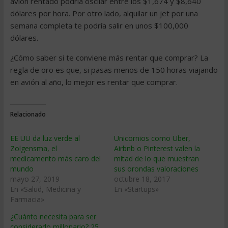
avión rentado podría oscilar entre los $1,674 y $8,640
dólares por hora. Por otro lado, alquilar un jet por una
semana completa te podría salir en unos $100,000
dólares.
¿Cómo saber si te conviene más rentar que comprar? La
regla de oro es que, si pasas menos de 150 horas viajando
en avión al año, lo mejor es rentar que comprar.
Relacionado
EE UU da luz verde al
Unicornios como Uber,
Zolgensma, el
Airbnb o Pinterest valen la
medicamento más caro del
mitad de lo que muestran
mundo
sus orondas valoraciones
mayo 27, 2019
octubre 18, 2017
En «Salud, Medicina y
En «Startups»
Farmacia»
¿Cuánto necesita para ser
considerado millonario? 25