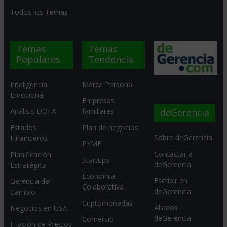
Todos los Temas
Temas
Temas
Populares
Tendencia
Inteligencia
Marca Personal
Emocional
Empresas
deGerencia
Análisis DOFA
familiares
Estados
Plan de negocios
Sobre deGerencia
Financieros
PYME
Contactar a
Planificación
Startups
deGerencia
Estratégica
Economia
Escribir en
Gerencia del
Colaborativa
deGerencia
Cambio
Criptomonedas
Aliados
Negocios en USA
deGerencia
Comercio
Fijación de Precios