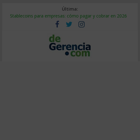
Última:
Stablecoins para empresas: cómo pagar y cobrar en 2026
Despido silencioso: qué es y por qué sale tan caro
IA en selección de personal: cómo auditarla a tiempo
Trabajo forzoso en la cadena de suministro: qué hacer
Mercado hispano de EE. UU.: cómo segmentarlo y venderle