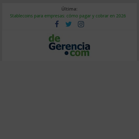
Última:
Stablecoins para empresas: cómo pagar y cobrar en 2026
Despido silencioso: qué es y por qué sale tan caro
IA en selección de personal: cómo auditarla a tiempo
Trabajo forzoso en la cadena de suministro: qué hacer
Mercado hispano de EE. UU.: cómo segmentarlo y venderle