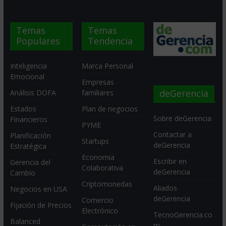
Temas
Temas
Populares
Tendencia
Inteligencia
Marca Personal
Emocional
Empresas
deGerencia
Análisis DOFA
familiares
Estados
Plan de negocios
Sobre deGerencia
Financieros
PYME
Contactar a
Planificación
Startups
deGerencia
Estratégica
Economia
Escribir en
Gerencia del
Colaborativa
deGerencia
Cambio
Criptomonedas
Aliados
Negocios en USA
deGerencia
Comercio
Fijación de Precios
Electrónico
TecnoGerencia.co
Balanced
m