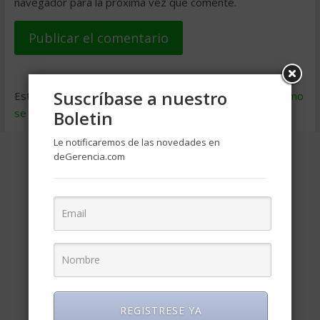
navegador para la próxima vez que comente.
Suscríbase a nuestro
Este sitio usa Akismet para reducir el spam.
Aprende cómo
se procesan los datos de tus comentarios
.
Boletin
Le notificaremos de las novedades en
deGerencia.com
REGISTRESE YA