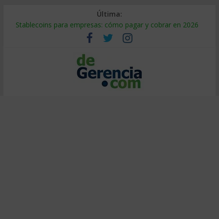
Última:
Stablecoins para empresas: cómo pagar y cobrar en 2026
Despido silencioso: qué es y por qué sale tan caro
IA en selección de personal: cómo auditarla a tiempo
Trabajo forzoso en la cadena de suministro: qué hacer
Mercado hispano de EE. UU.: cómo segmentarlo y venderle