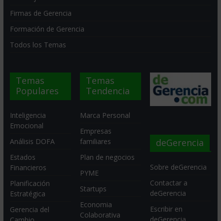
Firmas de Gerencia
Formación de Gerencia
Todos los Temas
Temas
Temas
Populares
Tendencia
Inteligencia
Marca Personal
Emocional
Empresas
deGerencia
Análisis DOFA
familiares
Estados
Plan de negocios
Sobre deGerencia
Financieros
PYME
Contactar a
Planificación
Startups
deGerencia
Estratégica
Economia
Escribir en
Gerencia del
Colaborativa
deGerencia
Cambio