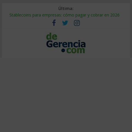
Última:
Stablecoins para empresas: cómo pagar y cobrar en 2026
Despido silencioso: qué es y por qué sale tan caro
IA en selección de personal: cómo auditarla a tiempo
Trabajo forzoso en la cadena de suministro: qué hacer
Mercado hispano de EE. UU.: cómo segmentarlo y venderle