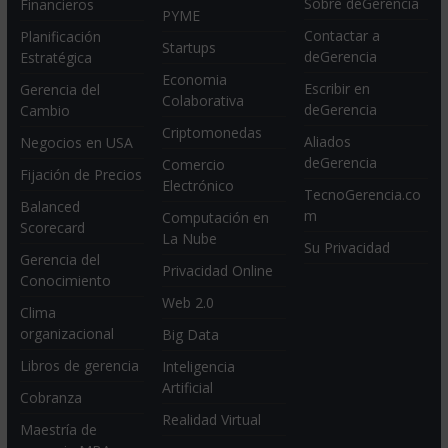
Sobre deGerencia
Financieros
PYME
Contactar a
Planificación
Startups
deGerencia
Estratégica
Economia
Escribir en
Gerencia del
Colaborativa
deGerencia
Cambio
Criptomonedas
Aliados
Negocios en USA
deGerencia
Comercio
Fijación de Precios
Electrónico
TecnoGerencia.co
Balanced
m
Computación en
Scorecard
La Nube
Su Privacidad
Gerencia del
Privacidad Online
Conocimiento
Web 2.0
Clima
organizacional
Big Data
Libros de gerencia
Inteligencia
Artificial
Cobranza
Realidad Virtual
Maestría de