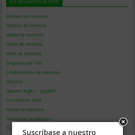
En deGerencia.com
Artículos de Gerencia
Noticias de Gerencia
Videos de Gerencia
Libros de Gerencia
Webs de Gerencia
Negocios por País
Colaboradores de Gerencia
Glosario
Glosario Inglés – Español
Los mejores MBA
Firmas de Gerencia
Formación de Gerencia
Todos los Temas
Suscríbase a nuestro