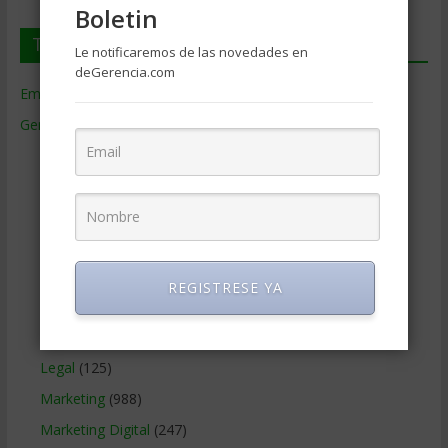
Boletin
Temas de Gerencia
Le notificaremos de las novedades en
deGerencia.com
Empresas de Gerencia
(38)
Gerencia
(9.477)
Ciencias Económicas
(80)
Contabilidad
(466)
Educacion Gerencial
(454)
Estrategia Empresarial
(304)
Finanzas Corporativas
(748)
REGISTRESE YA
Gerencia social y ambiental
(223)
Gobierno Corporativo
(11)
Legal
(125)
Marketing
(988)
Marketing Digital
(247)