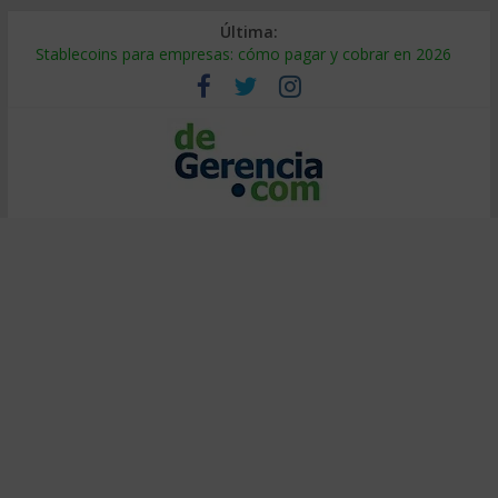
Última:
Stablecoins para empresas: cómo pagar y cobrar en 2026
Despido silencioso: qué es y por qué sale tan caro
IA en selección de personal: cómo auditarla a tiempo
Trabajo forzoso en la cadena de suministro: qué hacer
Mercado hispano de EE. UU.: cómo segmentarlo y venderle