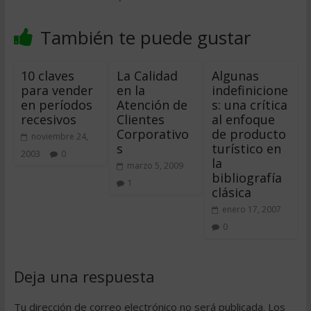
También te puede gustar
10 claves
La Calidad
Algunas
para vender
en la
indefinicione
en períodos
Atención de
s: una crítica
recesivos
Clientes
al enfoque
Corporativo
de producto
noviembre 24,
s
turístico en
2003
0
la
marzo 5, 2009
bibliografía
1
clásica
enero 17, 2007
0
Deja una respuesta
Tu dirección de correo electrónico no será publicada.
Los