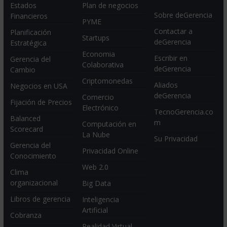
Estados
Plan de negocios
Sobre deGerencia
Financieros
PYME
Contactar a
Planificación
Startups
deGerencia
Estratégica
Economia
Escribir en
Gerencia del
Colaborativa
deGerencia
Cambio
Criptomonedas
Aliados
Negocios en USA
deGerencia
Comercio
Fijación de Precios
Electrónico
TecnoGerencia.co
Balanced
m
Computación en
Scorecard
La Nube
Su Privacidad
Gerencia del
Privacidad Online
Conocimiento
Web 2.0
Clima
organizacional
Big Data
Libros de gerencia
Inteligencia
Artificial
Cobranza
Realidad Virtual