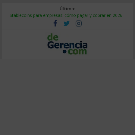
Última:
Stablecoins para empresas: cómo pagar y cobrar en 2026
Despido silencioso: qué es y por qué sale tan caro
IA en selección de personal: cómo auditarla a tiempo
Trabajo forzoso en la cadena de suministro: qué hacer
Mercado hispano de EE. UU.: cómo segmentarlo y venderle