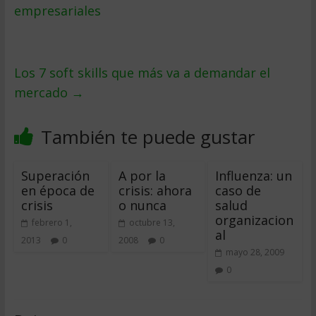
empresariales
Los 7 soft skills que más va a demandar el
mercado
→
También te puede gustar
Superación
A por la
Influenza: un
en época de
crisis: ahora
caso de
crisis
o nunca
salud
organizacion
febrero 1,
octubre 13,
al
2013
0
2008
0
mayo 28, 2009
0