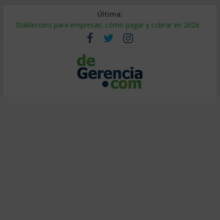
Última:
Stablecoins para empresas: cómo pagar y cobrar en 2026
Despido silencioso: qué es y por qué sale tan caro
IA en selección de personal: cómo auditarla a tiempo
Trabajo forzoso en la cadena de suministro: qué hacer
Mercado hispano de EE. UU.: cómo segmentarlo y venderle