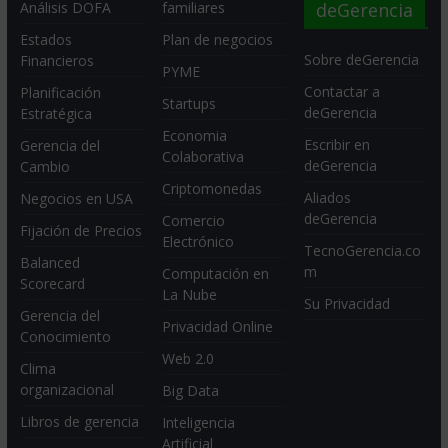
deGerencia
Análisis DOFA
familiares
Estados
Plan de negocios
Sobre deGerencia
Financieros
PYME
Contactar a
Planificación
Startups
deGerencia
Estratégica
Economia
Escribir en
Gerencia del
Colaborativa
deGerencia
Cambio
Criptomonedas
Aliados
Negocios en USA
deGerencia
Comercio
Fijación de Precios
Electrónico
TecnoGerencia.co
Balanced
m
Computación en
Scorecard
La Nube
Su Privacidad
Gerencia del
Privacidad Online
Conocimiento
Web 2.0
Clima
organizacional
Big Data
Libros de gerencia
Inteligencia
Artificial