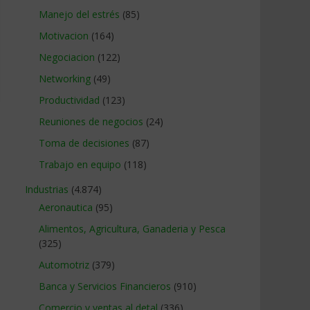
Manejo del estrés
(85)
Motivacion
(164)
Negociacion
(122)
Networking
(49)
Productividad
(123)
Reuniones de negocios
(24)
Toma de decisiones
(87)
Trabajo en equipo
(118)
Industrias
(4.874)
Aeronautica
(95)
Alimentos, Agricultura, Ganaderia y Pesca
(325)
Automotriz
(379)
Banca y Servicios Financieros
(910)
Comercio y ventas al detal
(336)