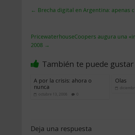
←
Brecha digital en Argentina: apenas c
PricewaterhouseCoopers augura una «in
2008
→
También te puede gustar
A por la crisis: ahora o
Olas
nunca
diciembr
octubre 13, 2008
0
Deja una respuesta