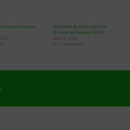
 mexicana está en
Economía de EEUU entró en
recesión en febrero: NBER
2013
junio 9, 2020
ía»
En «Coronavirus»
7