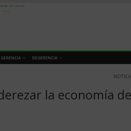
obrar en 2026
n caro
 a tiempo
 qué hacer
rlo y venderle
 GERENCIA
DEGERENCIA
NOTICI
derezar la economía d