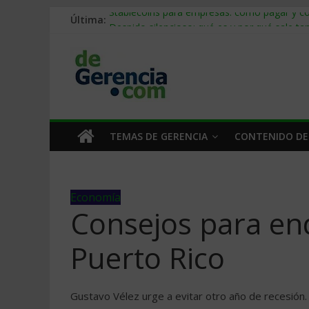
Última:
Stablecoins para empresas: cómo pagar y c
Despido silencioso: qué es y por qué sale ta
IA en selección de personal: cómo auditarla
Trabajo forzoso en la cadena de suministro:
Mercado hispano de EE. UU.: cómo segmenta
TEMAS DE GERENCIA
CONTENIDO DE
Economía
Consejos para en
Puerto Rico
Gustavo Vélez urge a evitar otro año de recesión.