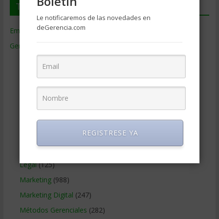
Boletin
Temas de Gerencia
Le notificaremos de las novedades en
deGerencia.com
Empresas de Gerencia
(38)
Gerencia
(9.481)
Ciencias Económicas
(80)
Contabilidad
(466)
Educacion Gerencial
(454)
Estrategia Empresarial
(304)
Finanzas Corporativas
(748)
REGISTRESE YA
Gerencia social y ambiental
(223)
Gobierno Corporativo
(11)
Legal
(125)
Marketing
(988)
Marketing Digital
(247)
Métodos Gerenciales
(282)