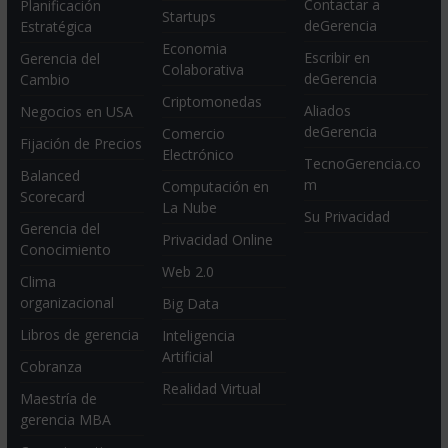
Contactar a
Planificación
Startups
deGerencia
Estratégica
Economia
Escribir en
Gerencia del
Colaborativa
deGerencia
Cambio
Criptomonedas
Aliados
Negocios en USA
deGerencia
Comercio
Fijación de Precios
Electrónico
TecnoGerencia.co
Balanced
m
Computación en
Scorecard
La Nube
Su Privacidad
Gerencia del
Privacidad Online
Conocimiento
Web 2.0
Clima
organizacional
Big Data
Libros de gerencia
Inteligencia
Artificial
Cobranza
Realidad Virtual
Maestría de
gerencia MBA