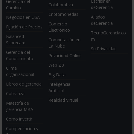
Escribir en
Gerencia del
Colaborativa
deGerencia
Cambio
Criptomonedas
Aliados
Negocios en USA
deGerencia
Comercio
Fijación de Precios
Electrónico
TecnoGerencia.co
Balanced
m
Computación en
Scorecard
La Nube
Su Privacidad
Gerencia del
Privacidad Online
Conocimiento
Web 2.0
Clima
organizacional
Big Data
Libros de gerencia
Inteligencia
Artificial
Cobranza
Realidad Virtual
Maestría de
gerencia MBA
Como invertir
Compensacion y