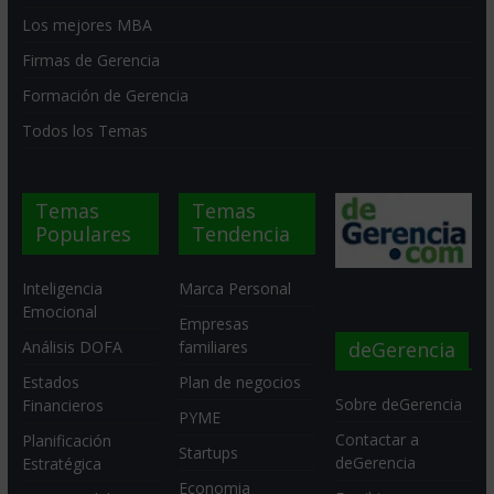
Los mejores MBA
Firmas de Gerencia
Formación de Gerencia
Todos los Temas
Temas
Temas
Populares
Tendencia
Inteligencia
Marca Personal
Emocional
Empresas
deGerencia
Análisis DOFA
familiares
Estados
Plan de negocios
Sobre deGerencia
Financieros
PYME
Contactar a
Planificación
Startups
deGerencia
Estratégica
Economia