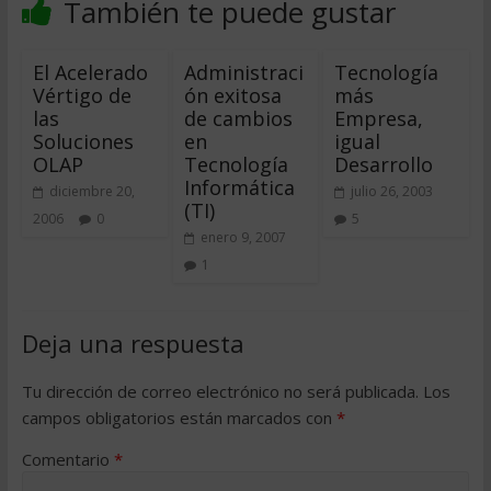
También te puede gustar
El Acelerado
Administraci
Tecnología
Vértigo de
ón exitosa
más
las
de cambios
Empresa,
Soluciones
en
igual
OLAP
Tecnología
Desarrollo
Informática
diciembre 20,
julio 26, 2003
(TI)
2006
0
5
enero 9, 2007
1
Deja una respuesta
Tu dirección de correo electrónico no será publicada.
Los
campos obligatorios están marcados con
*
Comentario
*