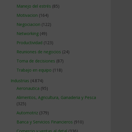
Manejo del estrés
(85)
Motivacion
(164)
Negociacion
(122)
Networking
(49)
Productividad
(123)
Reuniones de negocios
(24)
Toma de decisiones
(87)
Trabajo en equipo
(118)
Industrias
(4.874)
Aeronautica
(95)
Alimentos, Agricultura, Ganaderia y Pesca
(325)
Automotriz
(379)
Banca y Servicios Financieros
(910)
Comercio y ventas al detal
(336)