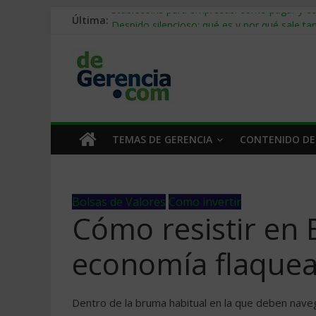
Última:
Stablecoins para empresas: cómo pagar y c
Despido silencioso: qué es y por qué sale ta
IA en selección de personal: cómo auditarla
Trabajo forzoso en la cadena de suministro:
Mercado hispano de EE. UU.: cómo segmenta
TEMAS DE GERENCIA
CONTENIDO DE
Bolsas de Valores
Como invertir
Cómo resistir en 
economía flaque
Dentro de la bruma habitual en la que deben nave