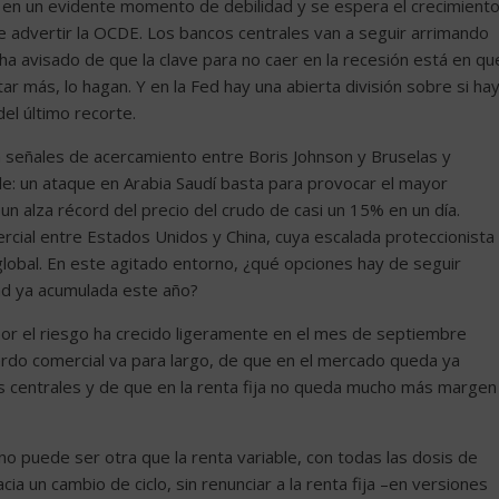
tá en un evidente momento de debilidad y se espera el crecimient
de advertir la OCDE. Los bancos centrales van a seguir arrimando
 ha avisado de que la clave para no caer en la recesión está en qu
ar más, lo hagan. Y en la Fed hay una abierta división sobre si ha
el último recorte.
ya señales de acercamiento entre Boris Johnson y Bruselas y
le: un ataque en Arabia Saudí basta para provocar el mayor
un alza récord del precio del crudo de casi un 15% en un día.
rcial entre Estados Unidos y China, cuya escalada proteccionista
lobal. En este agitado entorno, ¿qué opciones hay de seguir
ad ya acumulada este año?
or el riesgo ha crecido ligeramente en el mes de septiembre
erdo comercial va para largo, de que en el mercado queda ya
 centrales y de que en la renta fija no queda mucho más margen
ra no puede ser otra que la renta variable, con todas las dosis de
a un cambio de ciclo, sin renunciar a la renta fija –en versiones