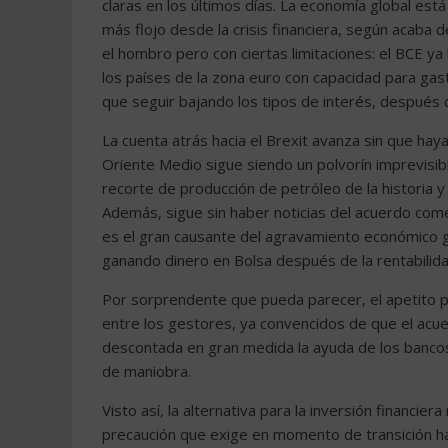
claras en los últimos días. La economía global es
más flojo desde la crisis financiera, según acaba 
el hombro pero con ciertas limitaciones: el BCE ya
los países de la zona euro con capacidad para gast
que seguir bajando los tipos de interés, después d
La cuenta atrás hacia el Brexit avanza sin que ha
Oriente Medio sigue siendo un polvorín imprevisib
recorte de producción de petróleo de la historia y 
Además, sigue sin haber noticias del acuerdo come
es el gran causante del agravamiento económico g
ganando dinero en Bolsa después de la rentabilid
Por sorprendente que pueda parecer, el apetito p
entre los gestores, ya convencidos de que el acu
descontada en gran medida la ayuda de los bancos
de maniobra.
Visto así, la alternativa para la inversión financie
precaución que exige en momento de transición haci