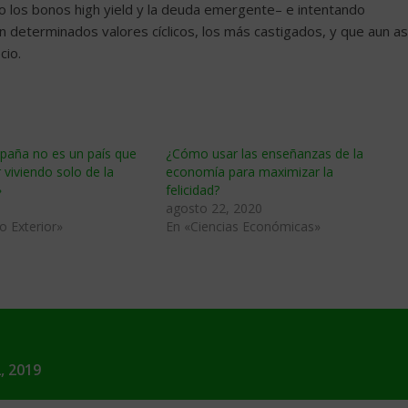
o los bonos high yield y la deuda emergente– e intentando
 determinados valores cíclicos, los más castigados, y que aun as
cio.
paña no es un país que
¿Cómo usar las enseñanzas de la
 viviendo solo de la
economía para maximizar la
»
felicidad?
agosto 22, 2020
o Exterior»
En «Ciencias Económicas»
, 2019