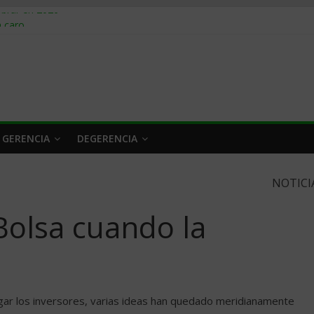
obrar en 2026
n caro
 a tiempo
 qué hacer
rlo y venderle
 GERENCIA
DEGERENCIA
NOTICI
Bolsa cuando la
a
gar los inversores, varias ideas han quedado meridianamente