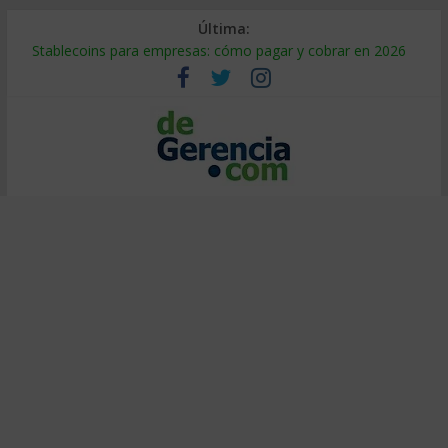
Última:
Stablecoins para empresas: cómo pagar y cobrar en 2026
Despido silencioso: qué es y por qué sale tan caro
IA en selección de personal: cómo auditarla a tiempo
Trabajo forzoso en la cadena de suministro: qué hacer
Mercado hispano de EE. UU.: cómo segmentarlo y venderle