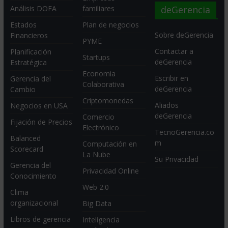
deGerencia
Análisis DOFA
familiares
Estados
Plan de negocios
Sobre deGerencia
Financieros
PYME
Contactar a
Planificación
Startups
deGerencia
Estratégica
Economia
Escribir en
Gerencia del
Colaborativa
deGerencia
Cambio
Criptomonedas
Aliados
Negocios en USA
deGerencia
Comercio
Fijación de Precios
Electrónico
TecnoGerencia.co
Balanced
m
Computación en
Scorecard
La Nube
Su Privacidad
Gerencia del
Privacidad Online
Conocimiento
Web 2.0
Clima
organizacional
Big Data
Libros de gerencia
Inteligencia