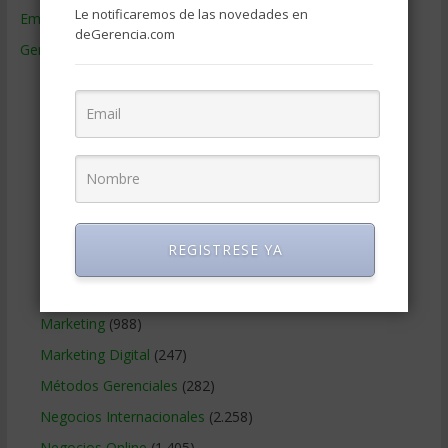
Le notificaremos de las novedades en
Empresas de Gerencia
(38)
deGerencia.com
Gerencia
(9.481)
Ciencias Económicas
(80)
Contabilidad
(466)
Educacion Gerencial
(454)
Estrategia Empresarial
(304)
Finanzas Corporativas
(748)
Gerencia social y ambiental
(223)
REGISTRESE YA
Gobierno Corporativo
(11)
Legal
(125)
Marketing
(988)
Marketing Digital
(247)
Métodos Gerenciales
(282)
Negocios Internacionales
(2.258)
Negocios Online
(1.405)