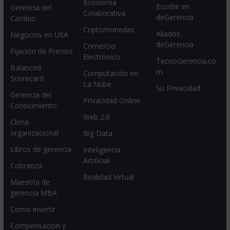
Economia
Escribir en
Gerencia del
Colaborativa
deGerencia
Cambio
Criptomonedas
Aliados
Negocios en USA
deGerencia
Comercio
Fijación de Precios
Electrónico
TecnoGerencia.co
Balanced
m
Computación en
Scorecard
La Nube
Su Privacidad
Gerencia del
Privacidad Online
Conocimiento
Web 2.0
Clima
organizacional
Big Data
Libros de gerencia
Inteligencia
Artificial
Cobranza
Realidad Virtual
Maestría de
gerencia MBA
Como invertir
Compensacion y