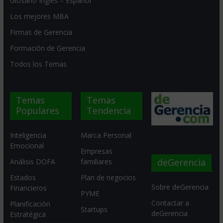
Glosario Inglés – Español
Los mejores MBA
Firmas de Gerencia
Formación de Gerencia
Todos los Temas
Temas
Temas
Populares
Tendencia
Inteligencia
Marca Personal
Emocional
Empresas
deGerencia
Análisis DOFA
familiares
Estados
Plan de negocios
Sobre deGerencia
Financieros
PYME
Contactar a
Planificación
Startups
deGerencia
Estratégica