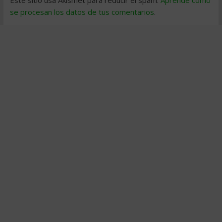
Este sitio usa Akismet para reducir el spam.
Aprende cómo
se procesan los datos de tus comentarios
.