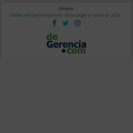
Última:
Stablecoins para empresas: cómo pagar y cobrar en 2026
Despido silencioso: qué es y por qué sale tan caro
IA en selección de personal: cómo auditarla a tiempo
Trabajo forzoso en la cadena de suministro: qué hacer
Mercado hispano de EE. UU.: cómo segmentarlo y venderle