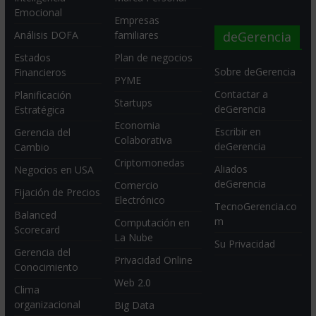
Emocional
Empresas
deGerencia
Análisis DOFA
familiares
Estados
Plan de negocios
Sobre deGerencia
Financieros
PYME
Contactar a
Planificación
Startups
deGerencia
Estratégica
Economia
Escribir en
Gerencia del
Colaborativa
deGerencia
Cambio
Criptomonedas
Aliados
Negocios en USA
deGerencia
Comercio
Fijación de Precios
Electrónico
TecnoGerencia.co
Balanced
m
Computación en
Scorecard
La Nube
Su Privacidad
Gerencia del
Privacidad Online
Conocimiento
Web 2.0
Clima
organizacional
Big Data