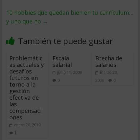
10 hobbies que quedan bien en tu currículum…
y uno que no
→
También te puede gustar
Problemátic
Escala
Brecha de
as actuales y
salarial
salarios
desafíos
junio 11, 2009
marzo 20,
futuros en
0
2008
0
torno a la
gestión
efectiva de
las
compensaci
ones
enero 20, 2010
1